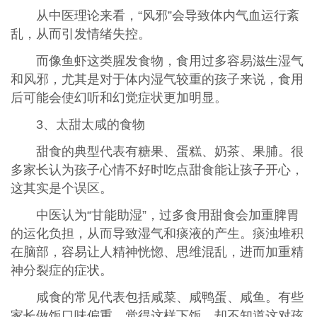
从中医理论来看，“风邪”会导致体内气血运行紊
乱，从而引发情绪失控。
而像鱼虾这类腥发食物，食用过多容易滋生湿气
和风邪，尤其是对于体内湿气较重的孩子来说，食用
后可能会使幻听和幻觉症状更加明显。
3、太甜太咸的食物
甜食的典型代表有糖果、蛋糕、奶茶、果脯。很
多家长认为孩子心情不好时吃点甜食能让孩子开心，
这其实是个误区。
中医认为“甘能助湿”，过多食用甜食会加重脾胃
的运化负担，从而导致湿气和痰液的产生。痰浊堆积
在脑部，容易让人精神恍惚、思维混乱，进而加重精
神分裂症的症状。
咸食的常见代表包括咸菜、咸鸭蛋、咸鱼。有些
家长做饭口味偏重，觉得这样下饭，却不知道这对孩