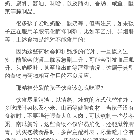
奶、腐乳、酱油、味噌，以及腊肉、香肠、咸鱼、酸
菜等腌制品。
很多孩子爱吃奶酪、酸奶等，但需注意，如果孩
子正在服用单胺氧化酶抑制剂，比如苯乙肼、异烟肼
等，上述食物是绝对不能食用的!
因为这些药物会抑制酪胺的代谢，一旦摄入过
多，酪胺会使肾上腺素急剧上升，可能会引发血压飙
升、头痛呕吐，甚至脑出血等严重情况，这属于典型
的食物与药物相互作用的不良反应。
那精神分裂的孩子饮食该怎么吃呢?
饮食尽量清淡，以清蒸、炖煮的方式代替油炸，
多吃绿叶菜以及小米、山药等健脾食材。当孩子没有
食欲时，不要强行喂食大鱼大肉，可以熬制一些茯苓
粥、南瓜羹等，这些食物不仅容易消化，还能滋养脾
胃。购买包装食品时，多留意配料表，尽量避开含有