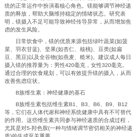
统的正常运作中扮演着核心角色。镁能够调节神经递
质的释放，帮助大脑维持稳定的情绪状态。研究表
明，镁摄入不足可能导致神经传导异常，从而增加焦
虑的发生风险。
日常饮食中，镁的优质来源包括绿叶蔬菜(如菠
菜、羽衣甘蓝)、坚果(如杏仁、核桃)、豆类(如扁
豆、黑豆)以及全谷物(如燕麦、糙米)。建议成人每日
摄入镁的推荐量为：男性420毫克，女性320毫克。
通过合理的饮食规划，可以有效提升镁的摄入，从而
改善焦虑症状。
B族维生素：神经健康的基石
B族维生素包括维生素B1、B3、B6、B9、B12
等，它们在人体代谢和神经系统健康中具有不可替代
的作用。这些维生素共同参与神经递质的合成过程，
尤其是对5-羟色胺(一种与情绪调节密切相关的神经递
质)的生成至关重要。