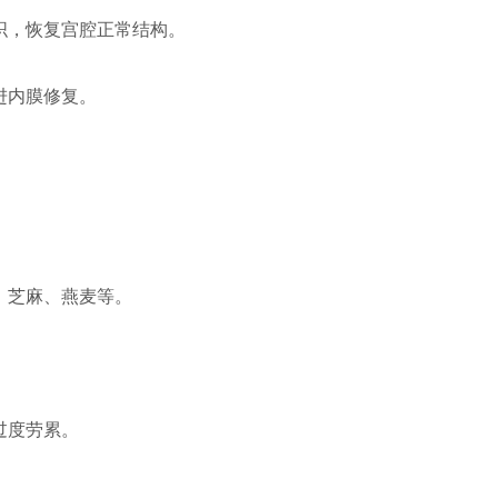
织，恢复宫腔正常结构。
进内膜修复。
、芝麻、燕麦等。
过度劳累。
。