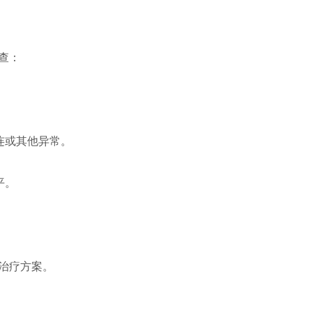
查：
。
连或其他异常。
平。
。
治疗方案。