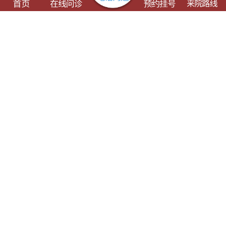
了解这些有可能对您的就诊有所帮助
门诊出诊表
专科专病
特色诊疗
健康科普