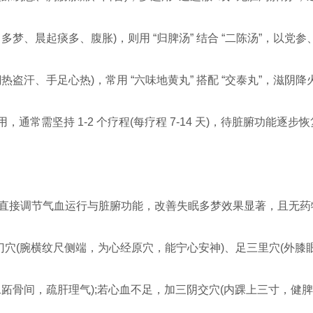
梦、晨起痰多、腹胀)，则用 “归脾汤” 结合 “二陈汤”，以党
盗汗、手足心热)，常用 “六味地黄丸” 搭配 “交泰丸”，滋阴
，通常需坚持 1-2 个疗程(每疗程 7-14 天)，待脏腑功能逐
直接调节气血运行与脏腑功能，改善失眠多梦效果显著，且无药
门穴(腕横纹尺侧端，为心经原穴，能宁心安神)、足三里穴(外膝
跖骨间，疏肝理气);若心血不足，加三阴交穴(内踝上三寸，健脾