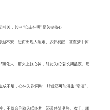
相关，其中 “心主神明” 是关键核心：
而浮越不安，进而出现入睡难、多梦易醒，甚至梦中惊
则郁而化火，肝火上扰心神，引发失眠;若长期熬夜、用
成不足，心神失养;同时，脾虚还可能滋生 “痰湿”，
心神，不仅会导致失眠多梦，还常伴随潮热、盗汗、腰