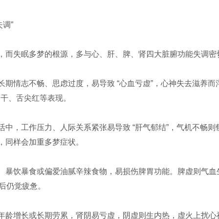
调”
”，而失眠多梦的根源，多与心、肝、脾、肾四大脏腑功能失调密切
若长期情志不畅、思虑过度，易导致 “心血亏虚”，心神失去滋养
口干、舌尖红等表现。
生活中，工作压力、人际关系紧张易导致 “肝气郁结”，气机不畅
神，同样会加重多梦症状。
律、暴饮暴食或偏爱油腻辛辣食物，易损伤脾胃功能。脾虚则气血生
后仍觉疲惫。
随着年龄增长或长期劳累，肾阴易亏虚，阴虚则生内热，虚火上扰