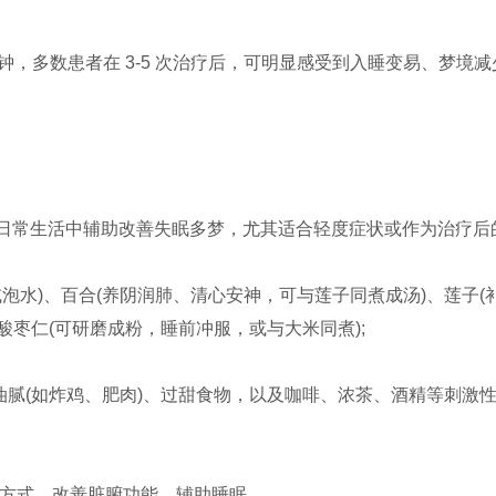
30 分钟，多数患者在 3-5 次治疗后，可明显感受到入睡变易、
在日常生活中辅助改善失眠多梦，尤其适合轻度症状或作为治疗后
泡水)、百合(养阴润肺、清心安神，可与莲子同煮成汤)、莲子
酸枣仁(可研磨成粉，睡前冲服，或与大米同煮);
油腻(如炸鸡、肥肉)、过甜食物，以及咖啡、浓茶、酒精等刺激性
 的方式，改善脏腑功能，辅助睡眠。