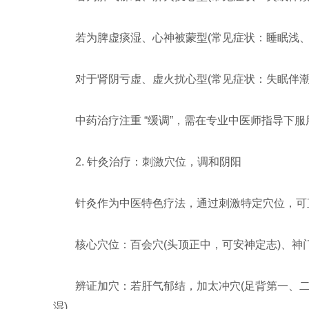
若为脾虚痰湿、心神被蒙型(常见症状：睡眠浅、多
对于肾阴亏虚、虚火扰心型(常见症状：失眠伴潮热
中药治疗注重 “缓调”，需在专业中医师指导下服用
2. 针灸治疗：刺激穴位，调和阴阳
针灸作为中医特色疗法，通过刺激特定穴位，可
核心穴位：百会穴(头顶正中，可安神定志)、神
辨证加穴：若肝气郁结，加太冲穴(足背第一、二
湿)。