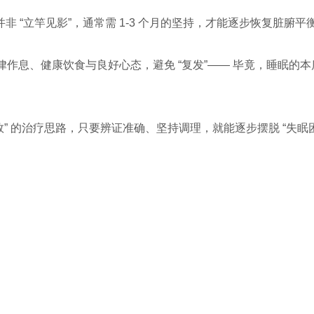
并非 “立竿见影”，通常需 1-3 个月的坚持，才能逐步恢复脏腑平
作息、健康饮食与良好心态，避免 “复发”—— 毕竟，睡眠的本
效” 的治疗思路，只要辨证准确、坚持调理，就能逐步摆脱 “失眠