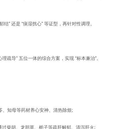
结” 还是 “痰湿扰心” 等证型，再针对性调理。
理疏导” 五位一体的综合方案，实现 “标本兼治”。
茯苓、知母等药材养心安神、清热除烦;
，通过柴胡、龙胆草、栀子等疏肝解郁、清泻肝火;