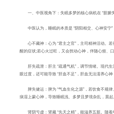
一、中医视角下：失眠多梦的核心病机在 “脏腑失
中医认为，睡眠的本质是 “阴阳相交、心神安宁
心不藏神：心为 “君主之官”，主司精神活动。
醒的症状;若心火过旺，又会扰动心神，伴随心烦、
肝失疏泄：肝主 “疏通气机”，调节情绪。现代
眼过度，还可能导致 “肝血不足”，肝血无法濡养心
脾失健运：脾为 “气血生化之源”，若饮食不规
痰湿上蒙心神，导致睡眠浅、多梦且梦境杂乱，晨起
肾阴亏虚：肾藏 “先天之精”，能滋养五脏。