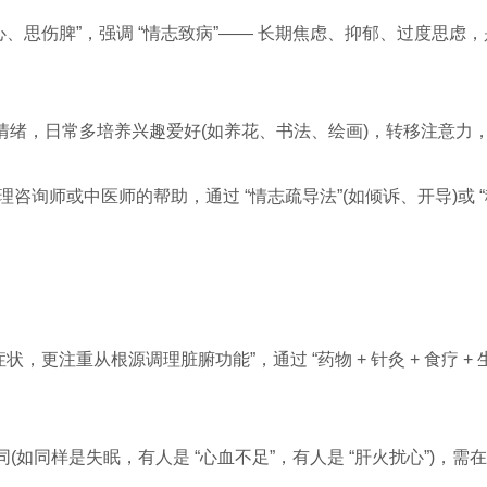
心、思伤脾”，强调 “情志致病”—— 长期焦虑、抑郁、过度思
紧张情绪，日常多培养兴趣爱好(如养花、书法、绘画)，转移注意
询师或中医师的帮助，通过 “情志疏导法”(如倾诉、开导)或 
更注重从根源调理脏腑功能”，通过 “药物 + 针灸 + 食疗 + 生
如同样是失眠，有人是 “心血不足”，有人是 “肝火扰心”)，需