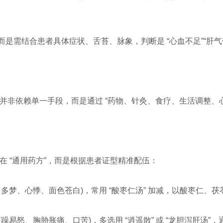
而是需结合患者具体症状、舌苔、脉象，判断是 “心血不足”“肝气郁
梦并非依赖单一手段，而是通过 “药物、针灸、食疗、生活调整、心
存在 “通用药方”，而是根据患者证型精准配伍：
多梦、心悸、面色苍白)，常用 “酸枣仁汤” 加减，以酸枣仁、
易怒、胸胁胀痛、口苦)，多选用 “逍遥散” 或 “龙胆泻肝汤”