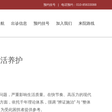
预约挂号
|
电话预约：010-85633088
导航
出诊信息
预约挂号
加入我们
来院路线
生活养护
问题，严重影响生活质量。在快节奏、高压力的现代
，依托千年理论体系，强调 “辨证施治” 与 “整体
，为受此困扰者提供参考。