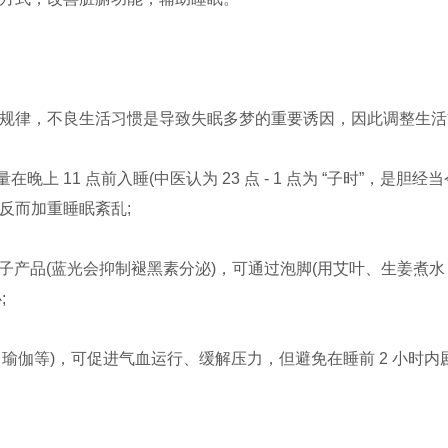
自然规律，不良生活习惯是导致失眠多梦的重要诱因，因此调整生
晚上 11 点前入睡(中医认为 23 点 - 1 点为 “子时”，是
 反而加重睡眠紊乱;
产品(蓝光会抑制褪黑素分泌)，可通过泡脚(用艾叶、生姜煮水，水
;
瑜伽等)，可促进气血运行、缓解压力，但避免在睡前 2 小时内