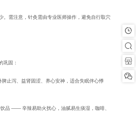
梦境减少。需注意，针灸需由专业医师操作，避免自行取穴
的巩固：
(补脾止泻、益肾固涩、养心安神，适合失眠伴心悸
饮品 —— 辛辣易助火扰心，油腻易生痰湿，咖啡、