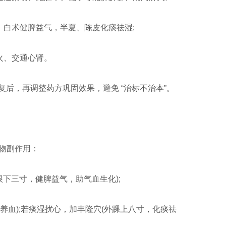
参、白术健脾益气，半夏、陈皮化痰祛湿;
降火、交通心肾。
步恢复后，再调整药方巩固效果，避免 “治标不治本”。
物副作用：
眼下三寸，健脾益气，助气血生化);
养血);若痰湿扰心，加丰隆穴(外踝上八寸，化痰祛