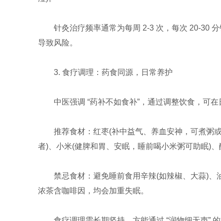
针灸治疗频率通常为每周 2-3 次，每次 20-
导致风险。
3. 食疗调理：药食同源，日常养护
中医强调 “药补不如食补”，通过调整饮食，可
推荐食材：红枣(补中益气、养血安神，可煮粥或
者)、小米(健脾和胃、安眠，睡前喝小米粥可助眠)、
禁忌食材：避免睡前食用辛辣(如辣椒、大蒜)、
浓茶含咖啡因，均会加重失眠。
食疗调理需长期坚持，方能通过 “润物细无声”