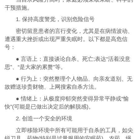
干预措施。
1. 保持高度警觉，识别危险信号
密切留意患者的言行变化，尤其是在病情波动、
遭遇重大挫折或出现严重失眠时。以下都是高危信
号：
● 言语上：直接谈论自杀、死亡;表达“活着没意
思”、“是大家的累赘”等。
● 行为上：突然整理个人物品、向亲友道别、无
故赠送珍贵财物、上网搜索自杀方法。
● 情绪上：从极度抑郁突然变得异常平静或“愉
快”(可能是已做出决定后的解脱感)。
2. 创造一个安全的环境
立即移除环境中所有可能用于自杀的工具，如尖
锐刀具、药物(特别是过量服用的安眠药)、农药、绳