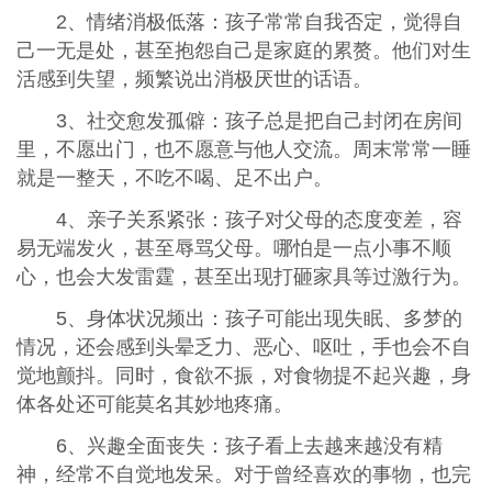
2、情绪消极低落：孩子常常自我否定，觉得自
己一无是处，甚至抱怨自己是家庭的累赘。他们对生
活感到失望，频繁说出消极厌世的话语。
3、社交愈发孤僻：孩子总是把自己封闭在房间
里，不愿出门，也不愿意与他人交流。周末常常一睡
就是一整天，不吃不喝、足不出户。
4、亲子关系紧张：孩子对父母的态度变差，容
易无端发火，甚至辱骂父母。哪怕是一点小事不顺
心，也会大发雷霆，甚至出现打砸家具等过激行为。
5、身体状况频出：孩子可能出现失眠、多梦的
情况，还会感到头晕乏力、恶心、呕吐，手也会不自
觉地颤抖。同时，食欲不振，对食物提不起兴趣，身
体各处还可能莫名其妙地疼痛。
6、兴趣全面丧失：孩子看上去越来越没有精
神，经常不自觉地发呆。对于曾经喜欢的事物，也完