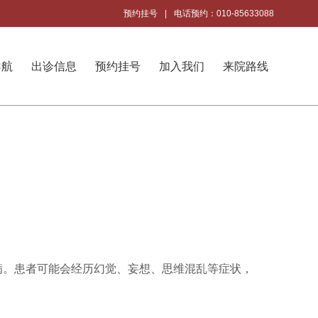
预约挂号
|
电话预约：010-85633088
导航
出诊信息
预约挂号
加入我们
来院路线
解
病。患者可能会经历幻觉、妄想、思维混乱等症状，