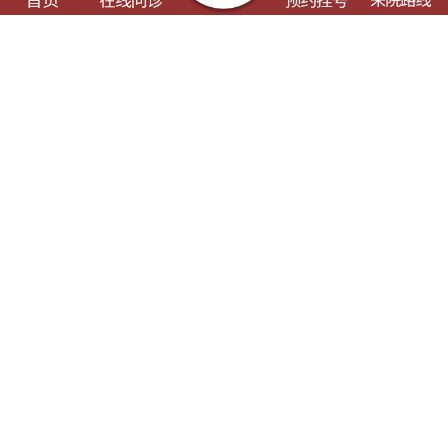
了解这些有可能对您的就诊有所帮助
门诊出诊表
专科专病
特色诊疗
健康科普