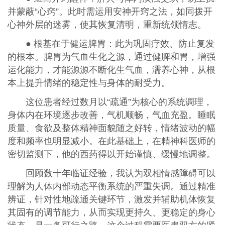
并蒙蔽“心窍”。此时需运用安神开窍之法，如同拨开
心神外层的迷雾，使其恢复清明，重新统领情志。
● 根基在于健运脾胃：此为巩固疗效、防止复发
的根本。脾胃为气血生化之源，通过健脾和胃，增强
运化能力，才能源源不断化生气血，濡养心神，从根
本上提升情绪的稳定性与身体的耐受力。
这位患者经过数月以“疏通”为核心的系统调理，
身体内在环境逐步改善，气机顺畅，气血充盈。睡眠
质量、食欲及整体精神面貌随之好转，情绪波动的幅
度和频率也明显减小。在此基础上，在精神科医师的
密切监测下，他的西药得以开始谨慎、缓慢地调整。
回顾数十年临证经验，我认为双相情感障碍可以
理解为人体内部动态平衡系统的严重失调。通过精准
辨证，针对性地疏通关键环节，激发并辅助机体恢复
其固有的调节能力，从而实现更持久、更稳定的身心