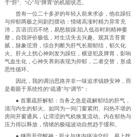
于“肝”、“心”与“脾胃”的机能状态。
曾有一位二十多岁的年轻人前来求诊，他在躁狂
与抑郁两极之间剧烈摆动：情绪高涨时精力异常充
沛，言语滔滔不绝，易怒烦躁;陷入低谷时则精神萎
靡，自我评价极低，对生活失去兴趣。观其舌苔黄
腻，脉象弦滑，综合判断为肝气长期郁结，郁久化
火。肝火上扰心神则发为躁狂，横逆犯及脾胃，影响
气血生化，心神失养则表现为抑郁，二者交替，形成
恶性循环。
因此，我的调治思路并非一味追求镇静安神，而
是着眼于系统性的“疏通”与“调节”：
● 首重疏肝解郁：当务之急是疏解郁结的肝气，
清泻内生的郁火。如同为一间门窗紧闭、闷热不堪的
房间开窗通风，让滞涩的气机恢复流动。内在郁热与
压力得以释放，情绪的极端波动自然趋于缓和。
● 继而开窍醒神：肝火与体内痰浊交织，易上扰