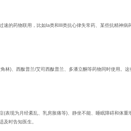
速的药物联用，比如Ia类和III类抗心律失常药、某些抗精神病
麦角林)、西酞普兰/艾司西酞普兰、多潘立酮等药物同时使用。
症(表现为月经紊乱、乳房胀痛等)、静坐不能、睡眠障碍和体重
适及时告知医生。