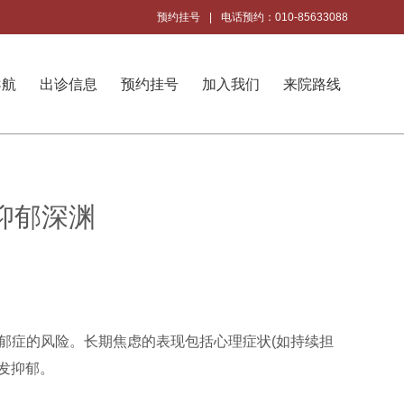
预约挂号
|
电话预约：010-85633088
导航
出诊信息
预约挂号
加入我们
来院路线
抑郁深渊
郁症的风险。长期焦虑的表现包括心理症状(如持续担
发抑郁。