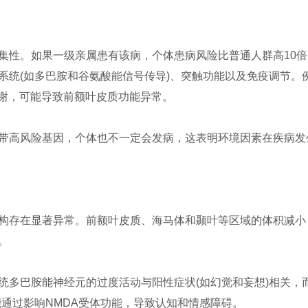
性。如果一级亲属患有该病，个体患病风险比普通人群高10倍‌。
统(如多巴胺和谷氨酸能信号传导)、突触功能以及免疫调节‌。例
谢，可能导致前额叶皮质功能异常‌。
带高风险基因，个体也不一定会发病，这表明环境因素在疾病发生
构存在显著异常。前额叶皮质、海马体和颞叶等区域的体积减小
。
统多巴胺能神经元的过度活动与阳性症状(如幻觉和妄想)相关，
通过影响NMDA受体功能，导致认知和情感障碍‌。