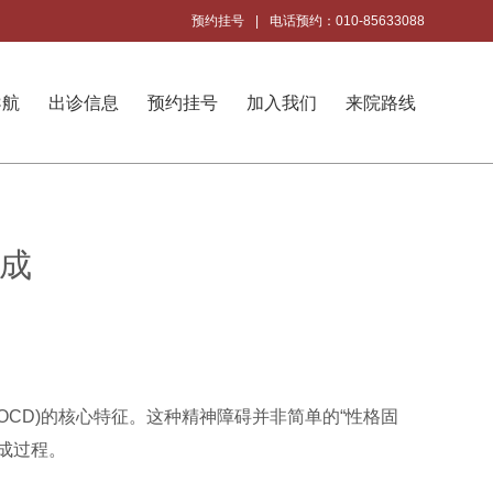
预约挂号
|
电话预约：010-85633088
导航
出诊信息
预约挂号
加入我们
来院路线
形成
CD)的核心特征。这种精神障碍并非简单的“性格固
成过程。