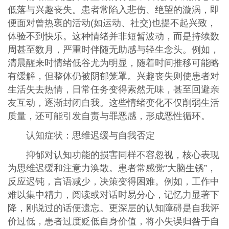
低落与兴趣丧失。患者常陷入悲伤、绝望的漩涡，即
便面对曾热衷的活动(如运动、社交)也提不起兴致，
体验不到快乐。这种情绪并非短暂波动，而是持续数
周甚至数月，严重时伴随无助感与轻生念头。例如，
清晨醒来时情绪低谷尤为明显，随着时间推移可能略
有缓解，但整体仍被阴郁笼罩。兴趣丧失则使患者对
生活失去热情，日常任务变得索然无味，甚至回避亲
友互动，逐渐封闭自我。这些情绪变化不仅削弱生活
质量，还可能引发自责与罪恶感，形成恶性循环。
认知症状：思维迟缓与自我否定
抑郁对认知功能的损害同样不容忽视，核心表现
为思维迟缓和注意力涣散。患者常感觉“大脑生锈”，
反应迟钝，言语减少，决策变得困难。例如，工作中
难以集中精力，阅读或对话时易分心，记忆力显著下
降，刚说过的话便遗忘。更深层的认知障碍是自我评
价过低，患者过度贬低自身价值，将小失误归咎于自