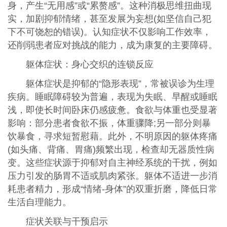
身，产生“无用感”或“累赘感”。这种消极思维扭曲现
实，加剧抑郁情绪，甚至发展为妄想(如坚信自己犯
下不可饶恕的错误)。认知症状不仅影响工作效率，
还削弱患者应对挑战的能力，成为康复的主要障碍。
躯体症状：身心交织的连锁反应
躯体症状是抑郁的“隐形表现”，常被误诊为生理
疾病。睡眠障碍较为普遍，表现为失眠、早醒或睡眠
浅，即使长时间卧床仍感疲惫。食欲与体重也受显著
影响：部分患者食欲不振，体重骤降;另一部分则暴
饮暴食，寻求短暂慰藉。此外，不明原因的躯体疼痛
(如头痛、背痛、胃痛)频繁出现，检查却无器质性病
变。这些症状源于抑郁对自主神经系统的干扰，例如
压力引发的肠胃不适或肌肉紧张。躯体不适进一步消
耗患者精力，形成“情绪-身体”的双重折磨，降低日常
生活自理能力。
症状关联与干预启示