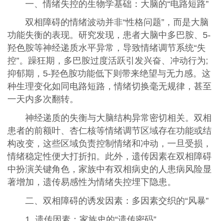
一、情绪失控的生物学基础：大脑的“电路短路”
双相障碍的情绪波动并非“性格问题”，而是大脑
功能失衡的表现。研究发现，患者大脑中多巴胺、5-
羟色胺等神经递质水平异常，导致情绪调节系统“失
控”。躁狂期，多巴胺过度活跃引发兴奋、冲动行为;
抑郁期，5-羟色胺功能低下则带来绝望与无力感。这
种生理变化如同电路短路，情绪切换毫无规律，甚至
一天内多次翻转。
神经递质的失衡与大脑结构异常密切相关。双相
患者的前额叶、杏仁核等情绪调节区域存在功能或结
构改变，这些区域负责控制情绪和冲动，一旦受损，
情绪稳定性便大打折扣。此外，遗传因素在双相障碍
中扮演关键角色，家族中有双相病史的人患病风险显
著增加，遗传易感性为情绪失控埋下隐患。
二、双相障碍的诱发因素：多因素交织的“风暴”
1. 遗传因素：家族史的“遗传密码”