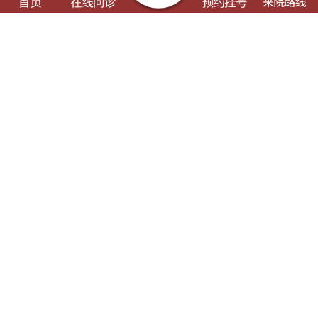
了解这些有可能对您的就诊有所帮助
门诊出诊表
专科专病
特色诊疗
健康科普