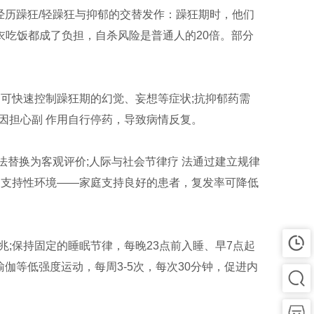
经历躁狂/轻躁狂与抑郁的交替发作：躁狂期时，他们
衣吃饭都成了负担，自杀风险是普通人的20倍。部分
可快速控制躁狂期的幻觉、妄想等症状;抗抑郁药需
因担心副 作用自行停药，导致病情反复。
法替换为客观评价;人际与社会节律疗 法通过建立规律
造支持性环境——家庭支持良好的患者，复发率可降低
兆;保持固定的睡眠节律，每晚23点前入睡、早7点起
瑜伽等低强度运动，每周3-5次，每次30分钟，促进内