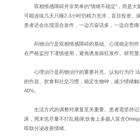
双相情感障碍并非简单的“情绪不稳定”，而是
可能连续几天只睡2-3小时仍精力充沛，盲目投资、
患者还会出现混合发作，一边亢奋话多，一边自责痛
药物治疗是双相情感障碍的基础。心境稳定剂作
在严格监控下谨慎使用，避免诱发躁狂发作。研究显示
心理治疗是药物治疗的重要补充。认知行为疗 法
的作息、饮食和社交习惯，稳定生物钟，减少情绪触
40%。
生活方式的调整对康复至关重要。患者需坚持记录
床，周末也尽量不打乱规律;饮食上多摄入富含Omeg
啡肽分泌改善情绪。