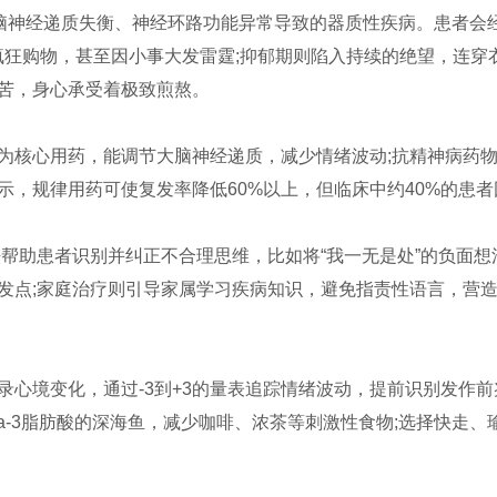
大脑神经递质失衡、神经环路功能异常导致的器质性疾病。患者会
疯狂购物，甚至因小事大发雷霆;抑郁期则陷入持续的绝望，连穿
苦，身心承受着极致煎熬。
为核心用药，能调节大脑神经递质，减少情绪波动;抗精神病药物
，规律用药可使复发率降低60%以上，但临床中约40%的患者
帮助患者识别并纠正不合理思维，比如将“我一无是处”的负面想
发点;家庭治疗则引导家属学习疾病知识，避免指责性语言，营
心境变化，通过-3到+3的量表追踪情绪波动，提前识别发作前
a-3脂肪酸的深海鱼，减少咖啡、浓茶等刺激性食物;选择快走、