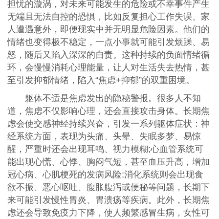
担忧的漩涡，对未来可能发生的危险或不幸事件产生
无端且无法自控的恐惧，比如反复担心工作失误、家
人遭遇意外，即便现实中并无明显危险因素。他们的
情绪也变得极不稳定，一点小事就可能引发烦躁、易
怒，随后又陷入深深的自责。这种持续的负面情绪循
环，会慢慢消耗心理能量，让人对生活失去热情，甚
至引发抑郁情绪，陷入“焦虑+抑郁”的双重困境。
躯体不适是焦虑发出的隐秘警报。很多人不知
道，焦虑不仅影响心理，还会直接攻击身体。长期焦
虑会使交感神经持续兴奋，引发一系列躯体症状：神
经系统方面，表现为头痛、头晕、失眠多梦、易惊
醒，严重时还会出现耳鸣、视力模糊;心血管系统可
能出现心慌、心悸、胸闷气短，甚至血压升高，增加
冠心病、心肌梗死的发病风险;消化系统则会出现食
欲不振、恶心呕吐、腹胀腹泻或便秘等问题，长期下
来可能引发慢性胃炎、胃溃疡等疾病。此外，长期焦
虑还会导致免疫力下降，使人频繁感冒生病，女性可