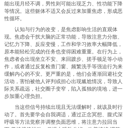
能出现月经不调，男性则可能出现乏力、性功能下降
等情况。这些躯体不适又会反过来加重焦虑，形成恶
性循环。
认知与行为的改变，是焦虑影响生活的直观体
现。焦虑会干扰大脑的正常功能，导致注意力分散、
记忆力下降、反应变慢，工作和学习效率大幅降低，
原本能轻松完成的任务也变得困难重重。在行为上，
焦虑者会出现坐立不安、来回踱步、搓手顿足等小动
作，或者通过反复检查门窗、频繁洗手等强迫行为来
缓解内心的不安。更严重的是，他们会逐渐回避社交
活动，害怕被他人评判或担心出现尴尬情况，导致人
际关系疏远，社交圈子变窄，陷入孤独的境地，进一
步加重心理负担。
当这些信号持续出现且无法缓解时，就该及时行
动了。首先要学会自我调适，通过正念冥想、腹式深
呼吸等方法觉察并调整负面思维，将注意力拉回当