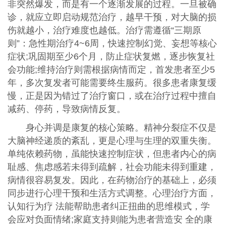
非突然爆发，而是有一个逐渐发展的过程。一旦被确
诊，就应立即启动规范治疗，越早干预，对大脑的损
伤就越小，治疗难度也越低。治疗需遵循“三期原
则”：急性期治疗4~6周，快速控制幻觉、妄想等核心
症状;巩固期至少6个月，防止症状复燃，逐步恢复社
会功能;维持治疗则需根据病情而定，首发患者至少5
年，多次复发者可能需要终生服药。很多患者康复缓
慢，正是因为错过了治疗窗口，或在治疗过程中擅自
减药、停药，导致病情反复。
身心并调是康复的核心策略。精神分裂症不仅是
大脑神经递质的紊乱，更是心理与生理的双重失衡。
单纯依赖药物，虽能快速控制症状，但患者内心的病
耻感、焦虑感若未得到疏解，社会功能未得到重建，
病情很容易复发。因此，在药物治疗的基础上，必须
同步进行心理干预和生活方式调整。心理治疗方面，
认知行为疗 法能帮助患者纠正扭曲的思维模式，学
会应对负面情绪;家庭支持则能为患者营造安 全的康