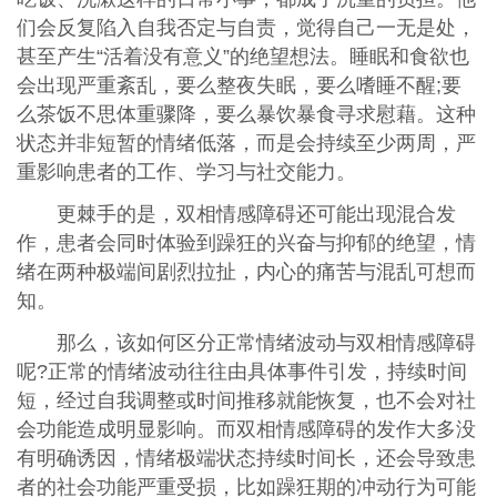
们会反复陷入自我否定与自责，觉得自己一无是处，
甚至产生“活着没有意义”的绝望想法。睡眠和食欲也
会出现严重紊乱，要么整夜失眠，要么嗜睡不醒;要
么茶饭不思体重骤降，要么暴饮暴食寻求慰藉。这种
状态并非短暂的情绪低落，而是会持续至少两周，严
重影响患者的工作、学习与社交能力。
更棘手的是，双相情感障碍还可能出现混合发
作，患者会同时体验到躁狂的兴奋与抑郁的绝望，情
绪在两种极端间剧烈拉扯，内心的痛苦与混乱可想而
知。
那么，该如何区分正常情绪波动与双相情感障碍
呢?正常的情绪波动往往由具体事件引发，持续时间
短，经过自我调整或时间推移就能恢复，也不会对社
会功能造成明显影响。而双相情感障碍的发作大多没
有明确诱因，情绪极端状态持续时间长，还会导致患
者的社会功能严重受损，比如躁狂期的冲动行为可能