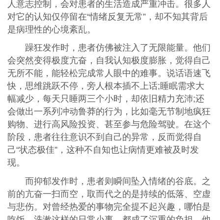
人意志控制，会对患者的生活造成严重冲击。很多人
对它的认知仅停留在“情绪反复无常”，却不知其背后
是病理性的心境紊乱。
躁狂发作时，患者仿佛被注入了无限能量。他们
会突然变得极度亢奋，自我认知极度膨胀，觉得自己
无所不能，能轻松完成常人眼中的难事。说话语速飞
快，思维跳跃不停，旁人根本插不上话;睡眠需求大
幅减少，每天只睡两三个小时，却依旧精力充沛;还
会做出一系列冲动鲁莽的行为，比如毫无节制地疯狂
购物、进行高风险投资、甚至参与危险驾驶。在这个
阶段，患者往往意识不到自己的异常，反而觉得自
己“状态极佳”，这种不自知也让病情更难被及时发
现。
而抑郁发作时，患者则瞬间坠入情绪的谷底。之
前的亢奋一扫而空，取而代之的是持续的低落、空虚
与悲伤。对曾经热爱的事物完全提不起兴趣，哪怕是
吃饭、洗漱这样的日常小事，都成了沉重的负担。他