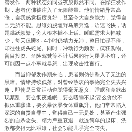
替发作，两种状态如同昼夜般截然不同。在躁狂发作
期，患者仿佛被注入了无限能量。他们情绪异常高
涨，自我感觉极度良好，甚至夸大自身能力，觉得自
己无所不能。思维如脱缰野马般奔逸，语速飞快，话
题跳跃频繁，旁人根本插不上话。睡眠需求大幅减
少，每天仅睡3 - 4小时仍精力充沛，整日忙碌不停，
却往往虎头蛇尾。同时，冲动行为频发，疯狂购物、
盲目投资、危险驾驶等不计后果的行为屡见不鲜，还
可能因一点小事就暴怒，出现攻击性言行。
而当抑郁发作期来临，患者则仿佛坠入了无边的
黑暗。情绪持续低落，对曾经热衷的事物完全失去兴
趣，即使是日常活动也觉得毫无意义。睡眠和食欲出
现紊乱，要么彻夜难眠，要么嗜睡不起;要么食欲不
振体重骤降，要么暴饮暴食体重飙升。他们常常陷入
深深的自责自罪中，觉得自己一无是处，甚至产生强
烈的自杀念头。精力严重衰退，就连简单的起床、洗
漱都变得无比艰难，社会功能几乎完全丧失。