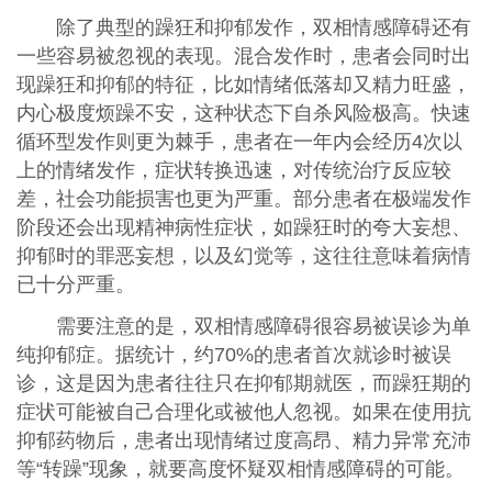
除了典型的躁狂和抑郁发作，双相情感障碍还有
一些容易被忽视的表现。混合发作时，患者会同时出
现躁狂和抑郁的特征，比如情绪低落却又精力旺盛，
内心极度烦躁不安，这种状态下自杀风险极高。快速
循环型发作则更为棘手，患者在一年内会经历4次以
上的情绪发作，症状转换迅速，对传统治疗反应较
差，社会功能损害也更为严重。部分患者在极端发作
阶段还会出现精神病性症状，如躁狂时的夸大妄想、
抑郁时的罪恶妄想，以及幻觉等，这往往意味着病情
已十分严重。
需要注意的是，双相情感障碍很容易被误诊为单
纯抑郁症。据统计，约70%的患者首次就诊时被误
诊，这是因为患者往往只在抑郁期就医，而躁狂期的
症状可能被自己合理化或被他人忽视。如果在使用抗
抑郁药物后，患者出现情绪过度高昂、精力异常充沛
等“转躁”现象，就要高度怀疑双相情感障碍的可能。