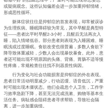
都做不好”的扭曲思维中，严重时可能出现罪恶妄想
或疑病观念。这些认知偏差会进一步加重抑郁情绪，
形成恶性循环。
躯体症状往往是抑郁症的首发表现，却常被误诊
为生理疾病。睡眠障碍较为常见，其中早醒是典型特
征——患者比平时早醒2-3小时，且醒后无法再次入
睡，陷入情绪低谷。部分患者则表现为入睡困难、睡
眠浅或过度睡眠。食欲改变也很普遍，多数人食欲下
降导致体重减轻，少数人会出现暴饮暴食。此外，患
者还可能出现不明原因的头痛、背痛、胃肠不适等慢
性疼痛，常规检查往往找不到器质性病因。
行为变化与社会功能损害是抑郁症的外在表现。
患者日常活动明显减少，行动迟缓、语音低沉，严重
时可能出现木僵状态。他们会疏忽个人卫生，工作学
习效率急剧下降，甚至无法完成洗漱、购物等基本生
活任务。病耻感会阻碍患者寻求帮助，导致社会隔
离，进一步加重病情。