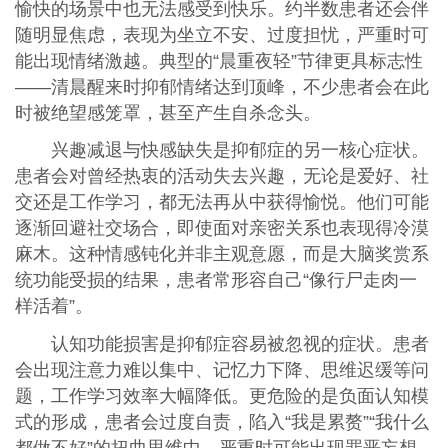
愉快的场景中也无法感受到快乐。约半数患者还会伴
随明显焦虑，表现为坐立不安、过度担忧，严重时可
能出现情绪激越。典型的“晨重夜轻”节律更具标志性
——清晨醒来时抑郁情绪达到顶峰，不少患者会在此
时被绝望感笼罩，甚至产生自杀念头。
兴趣减退与快感缺失是抑郁症的另一核心症状。
患者会对曾经热衷的活动失去兴趣，无论是爱好、社
交还是工作学习，都无法再从中获得愉悦。他们可能
逐渐回避社交场合，即使面对亲密关系也表现得冷漠
麻木。这种情感钝化并非主观意愿，而是大脑奖赏系
统功能受损的结果，患者常形容自己“像行尸走肉一
样活着”。
认知功能损害是抑郁症容易被忽视的症状。患者
会出现注意力难以集中、记忆力下降、思维迟缓等问
题，工作学习效率大幅降低。更危险的是负面认知模
式的形成，患者会过度自责，陷入“我是累赘”“我什么