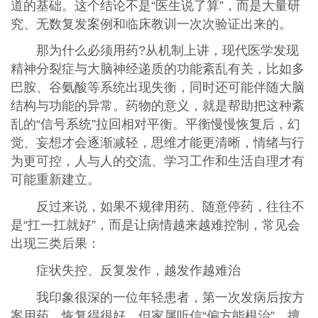
道的基础。这个结论不是“医生说了算”，而是大量研
究、无数复发案例和临床教训一次次验证出来的。
那为什么必须用药?从机制上讲，现代医学发现
精神分裂症与大脑神经递质的功能紊乱有关，比如多
巴胺、谷氨酸等系统出现失衡，同时还可能伴随大脑
结构与功能的异常。药物的意义，就是帮助把这种紊
乱的“信号系统”拉回相对平衡。平衡慢慢恢复后，幻
觉、妄想才会逐渐减轻，思维才能更清晰，情绪与行
为更可控，人与人的交流、学习工作和生活自理才有
可能重新建立。
反过来说，如果不规律用药、随意停药，往往不
是“扛一扛就好”，而是让病情越来越难控制，常见会
出现三类后果：
症状失控、反复发作，越发作越难治
我印象很深的一位年轻患者，第一次发病后按方
案用药，恢复得很好。但家属听信“偏方能根治”，擅