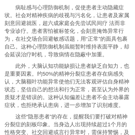
病耻感与心理防御机制，促使患者主动隐藏症
状。社会对精神疾病的歧视与污名化，让患者及家属
刻意回避就医，超六成家庭会先尝试民间疗 法而非
专业诊疗。患者害怕被标签化，会刻意掩饰异常行
为，在社交场合回避敏感话题，用“正常”的面具包裹
自己。这种心理防御机制虽能暂时维持表面平静，却
会延误治疗时机，导致病情在隐蔽中加重。
此外，大脑认知功能缺损让患者缺乏自知力，也
是重要因素。约50%的精神分裂症患者存在病感失
认，大脑额叶功能异常使他们无法客观评估自身精神
状态，坚信自己的想法和行为正常，甚至认为外界的
质疑才是错误的。这种认知偏差让患者不会主动暴露
症状，也拒绝承认患病，进一步增加了识别难度。
这些“隐形患者”的存在，提醒我们要打破对精神
分裂症的刻板印象。当身边人出现持续超过1个月的
性格突变、社交回避或言行异常时，需保持警惕，及