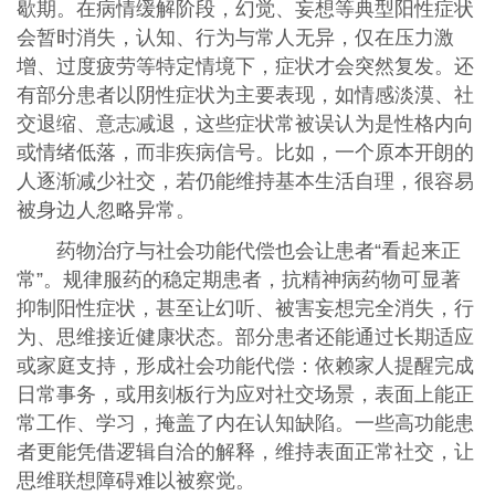
歇期。在病情缓解阶段，幻觉、妄想等典型阳性症状
会暂时消失，认知、行为与常人无异，仅在压力激
增、过度疲劳等特定情境下，症状才会突然复发。还
有部分患者以阴性症状为主要表现，如情感淡漠、社
交退缩、意志减退，这些症状常被误认为是性格内向
或情绪低落，而非疾病信号。比如，一个原本开朗的
人逐渐减少社交，若仍能维持基本生活自理，很容易
被身边人忽略异常。
药物治疗与社会功能代偿也会让患者“看起来正
常”。规律服药的稳定期患者，抗精神病药物可显著
抑制阳性症状，甚至让幻听、被害妄想完全消失，行
为、思维接近健康状态。部分患者还能通过长期适应
或家庭支持，形成社会功能代偿：依赖家人提醒完成
日常事务，或用刻板行为应对社交场景，表面上能正
常工作、学习，掩盖了内在认知缺陷。一些高功能患
者更能凭借逻辑自洽的解释，维持表面正常社交，让
思维联想障碍难以被察觉。