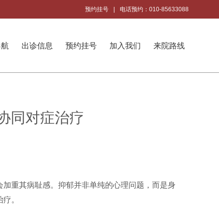
预约挂号
|
电话预约：010-85633088
导航
出诊信息
预约挂号
加入我们
来院路线
西协同对症治疗
会加重其病耻感。抑郁并非单纯的心理问题，而是身
治疗。