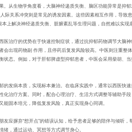
果。从生物学角度看，大脑神经递质失衡、脑区功能异常是抑郁
、人际关系冲突则是常见的诱发因素。这些因素相互作用，导致
从根本上解决神经递质失衡、脏腑紊乱等生理问题，自然难以实现
西医治疗的优势在于快速控制症状，通过抗抑郁药物调节大脑神
者会出现药物副 作用，且停药后复发风险较高。中医则注重整
衡状态。例如，对于肝郁脾虚型抑郁患者，中医会采用柴胡、当
郁的发病本质，实现标本兼治。在临床实践中，通常以西医快速
性化治疗方案。同时，配合心理治疗、生活方式调整等辅助手段
又能固本培元，降低复发风险，真正实现身心同调。
朋友应摒弃“想开点”的错误认知，给予患者足够的陪伴与倾听，
情绪，通过运动、冥想等方式调节身心。