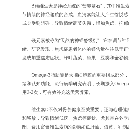
B族维生素是神经系统的“营养基石”，其中维生素B
节情绪的神经递质的合成。血清素能让人产生愉悦感，
成会受到阻碍，导致情绪调节失衡，增加焦虑、抑郁
镁元素被称为“天然的神经舒缓剂”，它在调节
绪。研究发现，焦虑症患者体内的镁含量往往低于正常
发或加重焦虑症状。绿叶蔬菜、坚果、豆类和全谷物
Omega-3脂肪酸是大脑细胞膜的重要组成部
绪和认知功能。流行病学研究表明，长期摄入Omeg
用2-3次，可有效补充这类营养素。
维生素D不仅对骨骼健康至关重要，还与心理健
和释放，导致情绪低落、焦虑等症状。尤其是在冬季
阳、食用富含维生素D的食物如鱼肝油、蛋黄、乳制