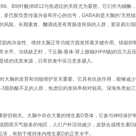
6、B9(叶酸)和B12与焦虑症的关联尤为紧密。它们作为辅酶，
多巴胺负责传递兴奋和开心的信号，GABA则是大脑的“天然镇
的风险。长期素食、酗酒或患有胃肠道疾病的人群，更容易出现
神经肌肉兴奋性、维持大脑正常功能方面发挥着关键作用。镁能抑
水平。当镁缺乏时，下丘脑-垂体-肾上腺轴(HPA轴)的压力
是镁的优质来源，日常饮食中应注意多摄入。
分，对大脑的发育和功能维护至关重要。它具有抗炎作用，能够减
a-3脂肪酸不足的人群，焦虑症的发病率相对较高。深海鱼类如三文
康密切相关。大脑中存在大量的维生素D受体，它参与神经保护
或阴雨天气较多的地区，人们户外活动减少，皮肤合成维生素D
品等，有助于维持体内维生素D的正常水平。