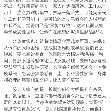
不出，曾经亲密的朋友、家人也逐渐疏远。工作或学
习上，注意力难以集中，效率一落千丈，可能完全丧
失工作和学习能力。更可怕的是，患者会陷入强烈的
自我否定，觉得自己是“累赘”“废物”，这种负面认知
会形成恶性循环，让他们在绝望的泥潭里越陷越深。
躯体症状也会随着病情恶化而越发严重。失眠会
从偶尔的入睡困难，变成彻夜难眠或早醒;食欲要么
锐减，要么暴饮暴食，体重随之大幅波动;头痛、胸
闷、胃肠不适等躯体化症状反复出现，去医院做遍检
查却查不出器质性病变。长期的抑郁状态还会拖垮免
疫系统，患者会频繁感冒，患上各种慢性疾病，身体
和心理的痛苦相互交织，让人苦不堪言。
较让人痛心的是，长期抑郁会大幅提升自杀风
险。数据显示，重度抑郁患者的自杀死亡率是普通人
群的20倍以上。当患者的绝望感达到顶峰，觉得“活
着没有任何意义”时，就可能实施自杀行为。而很多