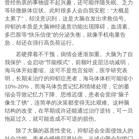
曾经热衷的事物提不起兴趣，还可能伴随失眠、乏力
等轻微躯体症状。此时很多人会自我安慰：“大概是
太累了”，却没意识到，这是大脑在发出求救信号。
抑郁的本质是大脑神经递质功能出现障碍，血清素、
多巴胺等“快乐信使”的分泌失衡，就像手机电量告
急，却还在强行高负荷运行。
若硬撑着不干预，病情会逐渐加重。大脑为了自
我保护，会启动“节能模式”，前额叶皮层活动减弱，
海马体开始萎缩。这可不是危言耸听，医学研究表
明，长期未治疗的抑郁症患者，海马体体积可能缩小
10%-20%，而海马体负责记忆和情绪处理，它的萎
缩会导致记忆力下降、思维迟缓，患者会觉得“脑子
像生了锈”，连简单的决策都变得无比艰难。这种脑
结构的改变，在早期或许还能通过治疗逆转，可一旦
拖延过久，就可能造成不可逆的损伤。
除了大脑的器质性变化，抑郁还会全面侵蚀人的
社会功能。患者会慢慢回避社交，从减少聚会到闭门