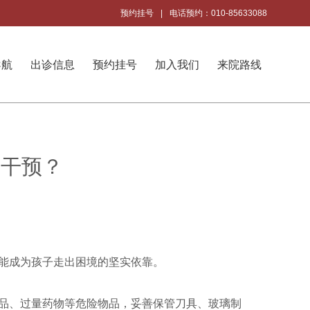
预约挂号
|
电话预约：010-85633088
导航
出诊信息
预约挂号
加入我们
来院路线
效干预？
能成为孩子走出困境的坚实依靠。
物品、过量药物等危险物品，妥善保管刀具、玻璃制