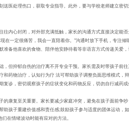
刻送医处理伤口，获取专业指导。此外，要与学校老师建立密切
往往内心封闭，对外部充满抵触，家长的沟通方式直接决定能否走进
你现在一定很痛苦，我会一直陪着你。”沟通时放下手机，专注倾
默准备他喜欢的食物、陪伴他安静待着等非语言方式传递关爱，让
础，但抑郁自伤的治疗离不开专业干预。家长需及时带孩子前往
疗和药物治疗，认知行为疗 法可帮助孩子调整负面思维模式，辩
期复诊，密切观察孩子的症状变化和药物反应，切勿自行减药或
子的康复至关重要。家长要减少家庭冲突，避免在孩子面前争吵
帮助孩子重建价值感和责任感;鼓励孩子参与适度的团体运动，如
让他们在情绪波动时能有应对的方法。