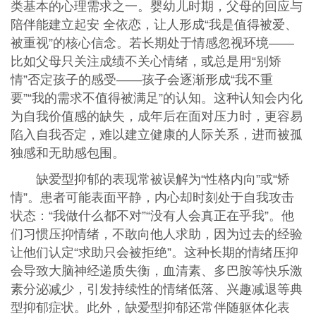
类基本的心理需求之一。婴幼儿时期，父母的回应与
陪伴能建立起安 全依恋，让人形成“我是值得被爱、
被重视”的核心信念。若长期处于情感忽视环境——
比如父母只关注成绩不关心情绪，或总是用“别矫
情”否定孩子的感受——孩子会逐渐形成“我不重
要”“我的需求不值得被满足”的认知。这种认知会内化
为自我价值感的缺失，成年后在面对压力时，更容易
陷入自我否定，难以建立健康的人际关系，进而被孤
独感和无助感包围。
缺爱型抑郁的表现常被误解为“性格内向”或“矫
情”。患者可能表面平静，内心却时刻处于自我攻击
状态：“我做什么都不对”“没有人会真正在乎我”。他
们习惯压抑情绪，不敢向他人求助，因为过去的经验
让他们认定“求助只会被拒绝”。这种长期的情绪压抑
会导致大脑神经递质失衡，血清素、多巴胺等快乐激
素分泌减少，引发持续性的情绪低落、兴趣减退等典
型抑郁症状。此外，缺爱型抑郁还常伴随躯体化表