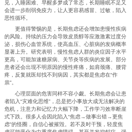
见，入睡困难、早醒多梦成了常态，长期睡眠不足又
会进一步削弱免疫力，让人更容易感冒、过敏，陷入
恶性循环。
更值得警惕的是，长期焦虑还会增加患慢性疾病
的风险。持续的压力会导致皮质醇等应激激素过度分
泌，损伤心血管系统，使高血压、心脏病的发病概率
显著上升。研究表明，慢性焦虑人群的炎症因子水平
更高，可能加速糖尿病、关节炎等疾病的发展。部分
患者还会出现不明原因的慢性疼痛，如肩颈痛、腰背
疼，反复就医却找不到病因，其实都是焦虑在“作
祟”。
心理层面的危害同样不容小觑。长期焦虑会让患
者陷入“灾难化思维”，总是把小事放大成无法解决的
危机，注意力和记忆力大幅下降，工作学习效率断崖
式下跌。很多人会因此陷入“焦虑→做事出错→更焦
虑”的怪圈，自信心被摧毁。若不及时干预，轻度焦