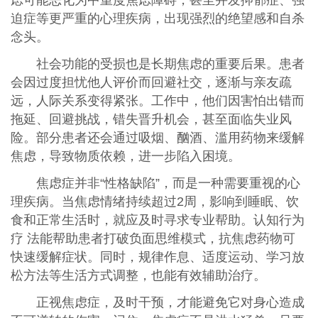
虑可能恶化为中重度焦虑障碍，甚至并发抑郁症、强
迫症等更严重的心理疾病，出现强烈的绝望感和自杀
念头。
社会功能的受损也是长期焦虑的重要后果。患者
会因过度担忧他人评价而回避社交，逐渐与亲友疏
远，人际关系变得紧张。工作中，他们因害怕出错而
拖延、回避挑战，错失晋升机会，甚至面临失业风
险。部分患者还会通过吸烟、酗酒、滥用药物来缓解
焦虑，导致物质依赖，进一步陷入困境。
焦虑症并非“性格缺陷”，而是一种需要重视的心
理疾病。当焦虑情绪持续超过2周，影响到睡眠、饮
食和正常生活时，就应及时寻求专业帮助。认知行为
疗 法能帮助患者打破负面思维模式，抗焦虑药物可
快速缓解症状。同时，规律作息、适度运动、学习放
松方法等生活方式调整，也能有效辅助治疗。
正视焦虑症，及时干预，才能避免它对身心造成