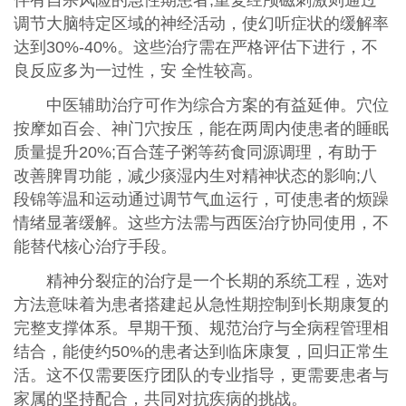
伴有自杀风险的急性期患者;重复经颅磁刺激则通过
调节大脑特定区域的神经活动，使幻听症状的缓解率
达到30%-40%。这些治疗需在严格评估下进行，不
良反应多为一过性，安 全性较高。
中医辅助治疗可作为综合方案的有益延伸。穴位
按摩如百会、神门穴按压，能在两周内使患者的睡眠
质量提升20%;百合莲子粥等药食同源调理，有助于
改善脾胃功能，减少痰湿内生对精神状态的影响;八
段锦等温和运动通过调节气血运行，可使患者的烦躁
情绪显著缓解。这些方法需与西医治疗协同使用，不
能替代核心治疗手段。
精神分裂症的治疗是一个长期的系统工程，选对
方法意味着为患者搭建起从急性期控制到长期康复的
完整支撑体系。早期干预、规范治疗与全病程管理相
结合，能使约50%的患者达到临床康复，回归正常生
活。这不仅需要医疗团队的专业指导，更需要患者与
家属的坚持配合，共同对抗疾病的挑战。