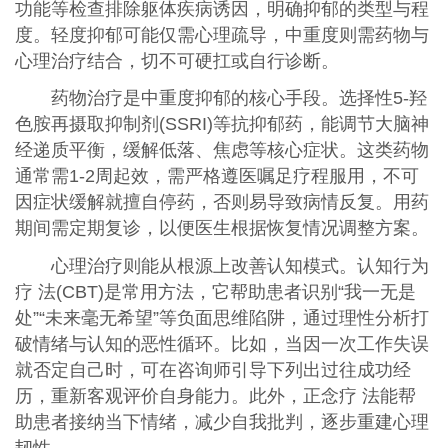
功能等检查排除躯体疾病诱因，明确抑郁的类型与程
度。轻度抑郁可能仅需心理疏导，中重度则需药物与
心理治疗结合，切不可硬扛或自行诊断。
药物治疗是中重度抑郁的核心手段。选择性5-羟
色胺再摄取抑制剂(SSRI)等抗抑郁药，能调节大脑神
经递质平衡，缓解低落、焦虑等核心症状。这类药物
通常需1-2周起效，需严格遵医嘱足疗程服用，不可
因症状缓解就擅自停药，否则易导致病情反复。用药
期间需定期复诊，以便医生根据恢复情况调整方案。
心理治疗则能从根源上改善认知模式。认知行为
疗 法(CBT)是常用方法，它帮助患者识别“我一无是
处”“未来毫无希望”等负面思维陷阱，通过理性分析打
破情绪与认知的恶性循环。比如，当因一次工作失误
就否定自己时，可在咨询师引导下列出过往成功经
历，重新客观评价自身能力。此外，正念疗 法能帮
助患者接纳当下情绪，减少自我批判，逐步重建心理