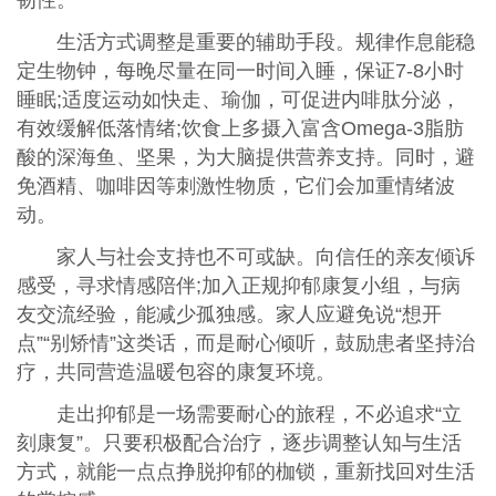
韧性。
生活方式调整是重要的辅助手段。规律作息能稳
定生物钟，每晚尽量在同一时间入睡，保证7-8小时
睡眠;适度运动如快走、瑜伽，可促进内啡肽分泌，
有效缓解低落情绪;饮食上多摄入富含Omega-3脂肪
酸的深海鱼、坚果，为大脑提供营养支持。同时，避
免酒精、咖啡因等刺激性物质，它们会加重情绪波
动。
家人与社会支持也不可或缺。向信任的亲友倾诉
感受，寻求情感陪伴;加入正规抑郁康复小组，与病
友交流经验，能减少孤独感。家人应避免说“想开
点”“别矫情”这类话，而是耐心倾听，鼓励患者坚持治
疗，共同营造温暖包容的康复环境。
走出抑郁是一场需要耐心的旅程，不必追求“立
刻康复”。只要积极配合治疗，逐步调整认知与生活
方式，就能一点点挣脱抑郁的枷锁，重新找回对生活