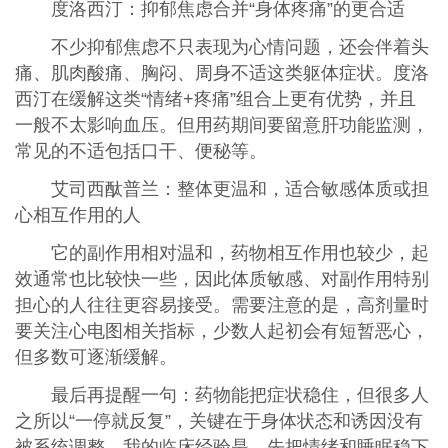
度洛西汀：抑郁焦虑合并“身体疼痛”的更合适
不少抑郁焦虑不只表现为心情问题，还会伴着头
痛、肌肉酸痛、胸闷、周身不适这类躯体症状。度洛
西汀在缓解这类“情绪+疼痛”组合上更有优势，并且
一般不太影响血压。但用药期间要留意肝功能监测，
常见的不适包括口干、便秘等。
艾司西酞普兰：整体更温和，适合敏感体质或担
心相互作用的人
它的副作用相对温和，药物相互作用也较少，起
效通常也比较快一些，因此体质敏感、对副作用特别
担心的人往往更容易接受。需要注意的是，高剂量时
要关注心电图相关指标，少数人起初会有短暂恶心，
但多数可逐渐缓解。
最后再提醒一句：药物能把症状稳住，但很多人
之所以“一停就反复”，关键在于身体状态和诱因没有
被系统调整。我的临床经验是，先把情绪和睡眠稳下