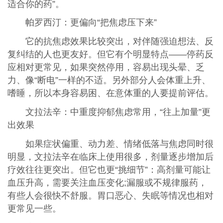
适合你的药”。
帕罗西汀：更偏向“把焦虑压下来”
它的抗焦虑效果比较突出，对伴随强迫想法、反
复纠结的人也更友好。但它有个明显特点——停药反
应相对更常见，如果突然停用，容易出现头晕、乏
力、像“断电”一样的不适。另外部分人会体重上升、
嗜睡，所以本身容易困、在意体重的人要提前评估。
文拉法辛：中重度抑郁焦虑常用，“往上加量”更
出效果
如果症状偏重、动力差、情绪低落与焦虑同时很
明显，文拉法辛在临床上使用很多，剂量逐步增加后
疗效往往更突出。但它也更“挑细节”：高剂量可能让
血压升高，需要关注血压变化;漏服或不规律服药，
有些人会很快不舒服。胃口恶心、失眠等情况也相对
更常见一些。