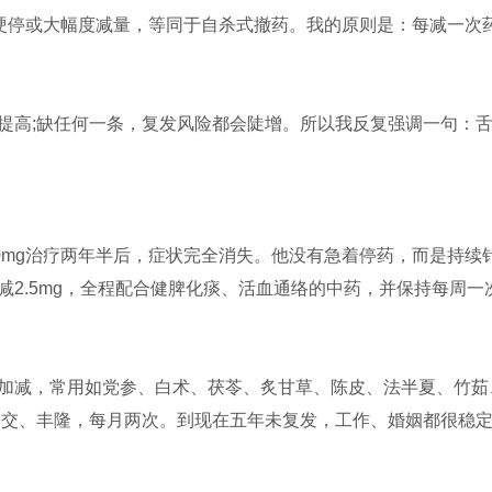
。硬停或大幅度减量，等同于自杀式撤药。我的原则是：每减一次
提高;缺任何一条，复发风险都会陡增。所以我反复强调一句：
20mg治疗两年半后，症状完全消失。他没有急着停药，而是持
2.5mg，全程配合健脾化痰、活血通络的中药，并保持每周一次
加减，常用如党参、白术、茯苓、炙甘草、陈皮、法半夏、竹茹
阴交、丰隆，每月两次。到现在五年未复发，工作、婚姻都很稳