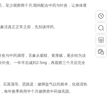
药，至少观察两个月;期间配合中药与针灸，让身体逐
舌象没真正正常之前，先别谈停药。
续针灸与中药调理，舌象从紫暗、黄厚腻，逐步转为淡
针灸。一年半后减到2.5mg，再观察三个月后完全
、石菖蒲等。思路是：健脾益气以托根本，化痰清热
定，每年换季再用半个月健脾类中药做巩固。