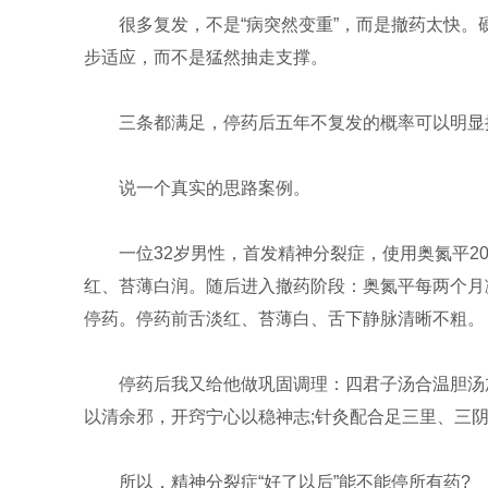
很多复发，不是“病突然变重”，而是撤药太快
步适应，而不是猛然抽走支撑。
三条都满足，停药后五年不复发的概率可以明显
说一个真实的思路案例。
一位32岁男性，首发精神分裂症，使用奥氮平
红、苔薄白润。随后进入撤药阶段：奥氮平每两个月减
停药。停药前舌淡红、苔薄白、舌下静脉清晰不粗。
停药后我又给他做巩固调理：四君子汤合温胆汤
以清余邪，开窍宁心以稳神志;针灸配合足三里、三
所以，精神分裂症“好了以后”能不能停所有药?