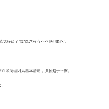
觉好多了”或“偶尔有点不舒服但能忍”。
瘀血等病理因素基本清透，脏腑趋于平衡。
会。