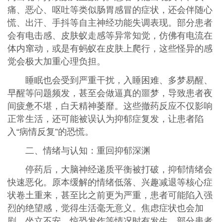
痛、恶心、呕吐等类似肠胃感冒的症状，还会伴随心
慌、出汗、手抖等自主神经功能失调表现。部分患者
会有电击感、皮肤蚁走感等异常知觉，仿佛有电流在
体内窜动，或是有蚂蚁在皮肤上爬行，这些怪异的感
觉会极大加重心理负担。
睡眠也会受到严重干扰，入睡困难、多梦易醒、
早醒等问题频发，甚至会做逼真的噩梦，导致患者夜
间疲惫不堪，白天精神萎靡。这些撤药反应不仅影响
正常生活，还可能被误认为抑郁症复发，让患者陷
入“病情反复”的恐慌。
二、情绪与认知：重回抑郁深渊
停药后，大脑神经递质平衡被打破，抑郁情绪会
快速恶化。原本缓解的情绪低落、兴趣减退等核心症
状卷土重来，甚至比之前更为严重，患者可能陷入强
烈的绝望感，觉得生活毫无意义。焦虑症状也会加
剧，坐立不安、惊恐发作等情况时有发生，部分患者