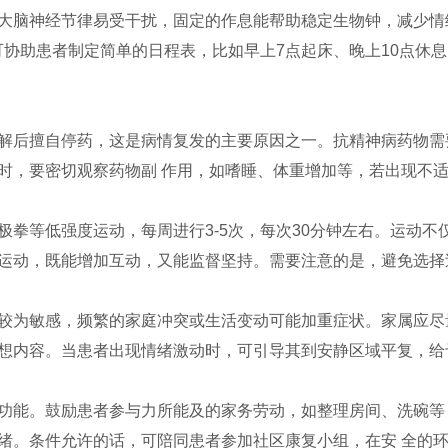
大脑神经节律易受干扰，固定的作息能帮助稳定生物钟，减少情
可协助患者制定简单的日程表，比如早上7点起床、晚上10点休
解后擅自停药，这是病情复发的主要原因之一。抗精神病药物需
时，要密切观察药物副 作用，如嗜睡、体重增加等，若出现不
极拳等低强度运动，每周进行3-5次，每次30分钟左右。运动
运动，既能增加互动，又能监督坚持。需要注意的是，避免选择
较为敏感，频繁的家庭冲突或生活变动可能加重症状。家属应尽
想内容。当患者出现情绪激动时，可引导其到安静区域平复，给
功能。鼓励患者参与力所能及的家务劳动，如整理房间、洗碗等
绪。条件允许的话，可陪同患者参加社区康复小组，在安 全的