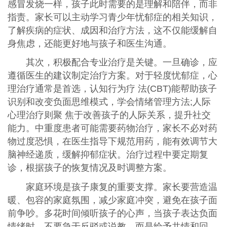
感冒发烧一样，孩子此时需要的是理解和陪伴，而非
指责。家长可以主动学习青少年忧郁症的相关知识，
了解疾病的症状、成因和治疗方法，这不仅能缓解自
身焦虑，还能更好地与孩子和医生沟通。
其次，积极配合专业治疗是关键。一旦确诊，应
遵循医生的建议制定治疗方案。对于轻度忧郁症，心
理治疗通常是首选，认知行为疗 法(CBT)能帮助孩子
识别和改变负面思维模式，学会情绪管理方法;人际
心理治疗则聚 焦于改善孩子的人际关系，提升社交
能力。中重度患者可能需要药物治疗，家长不必对药
物过度恐惧，在医生指导下规范用药，能有效调节大
脑神经递质，缓解抑郁症状。治疗过程中要定期复
诊，根据孩子的恢复情况及时调整方案。
家庭环境是孩子康复的重要支撑。家长要营造温
暖、包容的家庭氛围，减少家庭冲突，避免在孩子面
前争吵。多花时间倾听孩子的心声，当孩子表达负面
情绪时，不要急于反驳或说教，而是给予共情和回