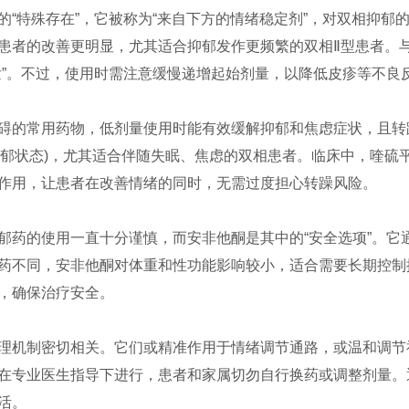
的“特殊存在”，它被称为“来自下方的情绪稳定剂”，对双相抑郁
患者的改善更明显，尤其适合抑郁发作更频繁的双相Ⅱ型患者。
发”。不过，使用时需注意缓慢递增起始剂量，以降低皮疹等不良
碍的常用药物，低剂量使用时能有效缓解抑郁和焦虑症状，且转
(改善抑郁状态)，尤其适合伴随失眠、焦虑的双相患者。临床中，喹
作用，让患者在改善情绪的同时，无需过度担心转躁风险。
郁药的使用一直十分谨慎，而安非他酮是其中的“安全选项”。它
药不同，安非他酮对体重和性功能影响较小，适合需要长期控制
，确保治疗安全。
理机制密切相关。它们或精准作用于情绪调节通路，或温和调节
在专业医生指导下进行，患者和家属切勿自行换药或调整剂量。
活。