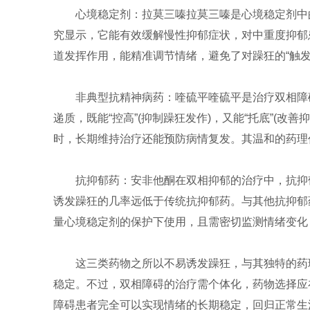
心境稳定剂：拉莫三嗪拉莫三嗪是心境稳定剂中
究显示，它能有效缓解慢性抑郁症状，对中重度抑郁
道发挥作用，能精准调节情绪，避免了对躁狂的“触
非典型抗精神病药：喹硫平喹硫平是治疗双相障
递质，既能“控高”(抑制躁狂发作)，又能“托底”
时，长期维持治疗还能预防病情复发。其温和的药理
抗抑郁药：安非他酮在双相抑郁的治疗中，抗抑
诱发躁狂的几率远低于传统抗抑郁药。与其他抗抑郁
量心境稳定剂的保护下使用，且需密切监测情绪变化
这三类药物之所以不易诱发躁狂，与其独特的药
稳定。不过，双相障碍的治疗需个体化，药物选择应
障碍患者完全可以实现情绪的长期稳定，回归正常生