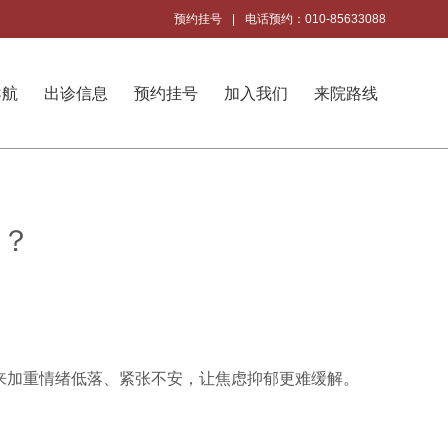
预约挂号
|
电话预约：010-85633088
导航
出诊信息
预约挂号
加入我们
来院路线
复？
来加重情绪低落、紧张不安，让焦虑抑郁更难缓解。