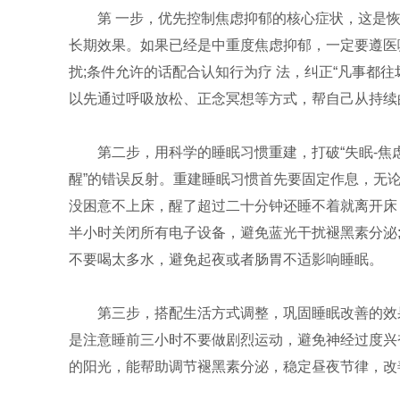
第 一步，优先控制焦虑抑郁的核心症状，这是
长期效果。如果已经是中重度焦虑抑郁，一定要遵医
扰;条件允许的话配合认知行为疗 法，纠正“凡事都
以先通过呼吸放松、正念冥想等方式，帮自己从持续
第二步，用科学的睡眠习惯重建，打破“失眠-焦
醒”的错误反射。重建睡眠习惯首先要固定作息，无
没困意不上床，醒了超过二十分钟还睡不着就离开床
半小时关闭所有电子设备，避免蓝光干扰褪黑素分泌;
不要喝太多水，避免起夜或者肠胃不适影响睡眠。
第三步，搭配生活方式调整，巩固睡眠改善的效
是注意睡前三小时不要做剧烈运动，避免神经过度兴
的阳光，能帮助调节褪黑素分泌，稳定昼夜节律，改