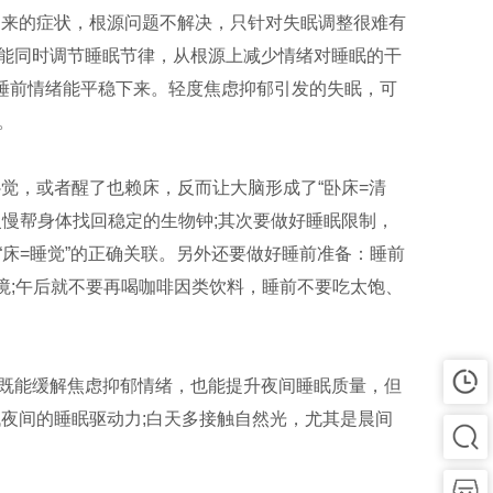
出来的症状，根源问题不解决，只针对失眠调整很难有
能同时调节睡眠节律，从根源上减少情绪对睡眠的干
让睡前情绪能平稳下来。轻度焦虑抑郁引发的失眠，可
。
补觉，或者醒了也赖床，反而让大脑形成了“卧床=清
慢帮身体找回稳定的生物钟;其次要做好睡眠限制，
床=睡觉”的正确关联。另外还要做好睡前准备：睡前
环境;午后就不要再喝咖啡因类饮料，睡前不要吃太饱、
既能缓解焦虑抑郁情绪，也能提升夜间睡眠质量，但
夜间的睡眠驱动力;白天多接触自然光，尤其是晨间