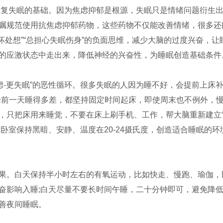
恢复失眠的基础。因为焦虑抑郁是根源，失眠只是情绪问题衍生
嘱规范使用抗焦虑抑郁药物，这些药物不仅能改善情绪，很多还
往坏处想”“总担心失眠伤身”的负面思维，减少大脑的过度兴奋，
的应激状态中走出来，降低神经的兴奋性，为睡眠创造基础条件
虑-更失眠”的恶性循环。很多失眠的人因为睡不好，会提前上床
论前一天睡得多差，都坚持固定时间起床，即使周末也不例外，慢
，只把床用来睡觉，不要在床上刷手机、工作，帮大脑重新建立“
卧室保持黑暗、安静、温度在20-24摄氏度，创造适合睡眠的
果。白天保持半小时左右的有氧运动，比如快走、慢跑、瑜伽，
奋影响入睡;白天尽量不要长时间午睡，二十分钟即可，避免降低
善夜间睡眠。