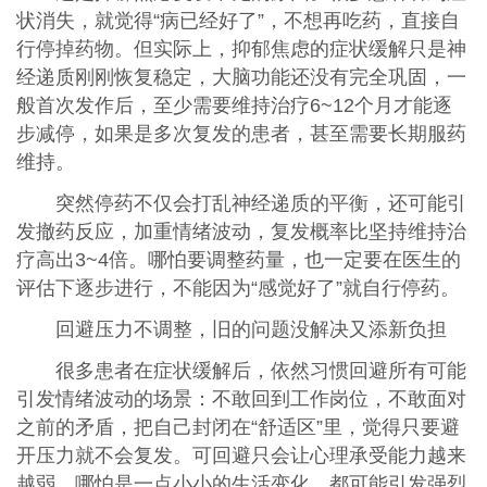
状消失，就觉得“病已经好了”，不想再吃药，直接自
行停掉药物。但实际上，抑郁焦虑的症状缓解只是神
经递质刚刚恢复稳定，大脑功能还没有完全巩固，一
般首次发作后，至少需要维持治疗6~12个月才能逐
步减停，如果是多次复发的患者，甚至需要长期服药
维持。
突然停药不仅会打乱神经递质的平衡，还可能引
发撤药反应，加重情绪波动，复发概率比坚持维持治
疗高出3~4倍。哪怕要调整药量，也一定要在医生的
评估下逐步进行，不能因为“感觉好了”就自行停药。
回避压力不调整，旧的问题没解决又添新负担
很多患者在症状缓解后，依然习惯回避所有可能
引发情绪波动的场景：不敢回到工作岗位，不敢面对
之前的矛盾，把自己封闭在“舒适区”里，觉得只要避
开压力就不会复发。可回避只会让心理承受能力越来
越弱，哪怕是一点小小的生活变化，都可能引发强烈