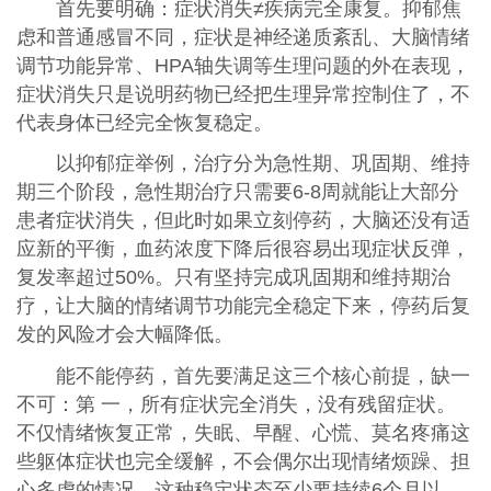
首先要明确：症状消失≠疾病完全康复。抑郁焦
虑和普通感冒不同，症状是神经递质紊乱、大脑情绪
调节功能异常、HPA轴失调等生理问题的外在表现，
症状消失只是说明药物已经把生理异常控制住了，不
代表身体已经完全恢复稳定。
以抑郁症举例，治疗分为急性期、巩固期、维持
期三个阶段，急性期治疗只需要6-8周就能让大部分
患者症状消失，但此时如果立刻停药，大脑还没有适
应新的平衡，血药浓度下降后很容易出现症状反弹，
复发率超过50%。只有坚持完成巩固期和维持期治
疗，让大脑的情绪调节功能完全稳定下来，停药后复
发的风险才会大幅降低。
能不能停药，首先要满足这三个核心前提，缺一
不可：第 一，所有症状完全消失，没有残留症状。
不仅情绪恢复正常，失眠、早醒、心慌、莫名疼痛这
些躯体症状也完全缓解，不会偶尔出现情绪烦躁、担
心多虑的情况，这种稳定状态至少要持续6个月以