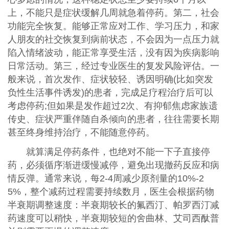
上，不能只是症状缓解几周就急着停药。第二，社会
功能完全恢复。能够正常应对工作、学习压力，和家
人朋友的社交恢复到病前状态，不会因为一点压力就
陷入情绪波动，能正常享受生活，没有因为疾病影响
日常活动。第三，经过专业医生的复发风险评估。一
般来说，首次发作、症状较轻、诱因明确(比如突发
负性生活事件诱发)的患者，完成足疗程治疗后可以
考虑停药;但如果是发作超过2次、有抑郁焦虑家族遗
传史、症状严重伴随自杀倾向的患者，往往需要长期
甚至终身维持治疗，不能随意停药。
就算满足停药条件，也绝对不能一下子直接停
药，必须循序渐进缓慢减停，避免出现撤药反应和病
情反弹。通常来说，每2-4周减少原剂量的10%-2
5%，整个减药过程需要持续数月，医生会根据药物
半衰期调整速度：半衰期较长的氟西汀、帕罗西汀减
药速度可以稍快，半衰期较短的舍曲林、艾司西酞普