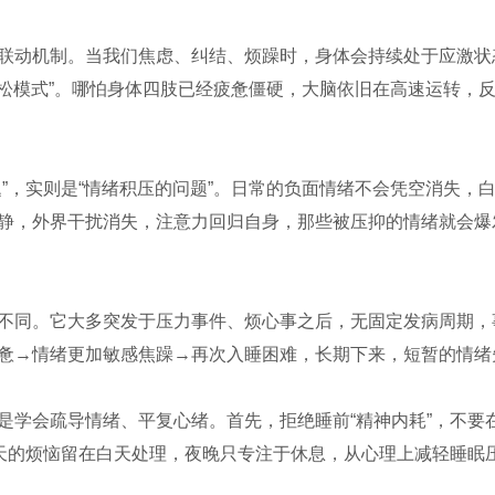
联动机制。当我们焦虑、纠结、烦躁时，身体会持续处于应激状
放松模式”。哪怕身体四肢已经疲惫僵硬，大脑依旧在高速运转，
题”，实则是“情绪积压的问题”。日常的负面情绪不会凭空消失，
静，外界干扰消失，注意力回归自身，那些被压抑的情绪就会爆
不同。它大多突发于压力事件、烦心事之后，无固定发病周期，
惫→情绪更加敏感焦躁→再次入睡困难，长期下来，短暂的情绪
是学会疏导情绪、平复心绪。首先，拒绝睡前“精神内耗”，不要
白天的烦恼留在白天处理，夜晚只专注于休息，从心理上减轻睡眠