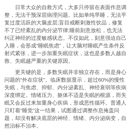
日常大众的自救方式，大多只停留在表面作息调
整，无法干预深层病理问题。比如单纯早睡，无法平
复过度活跃的大脑皮层;盲目戒断刺激性饮品，修复
不了已经紊乱的内分泌节律;睡前刻意放松，也无法
纠正神经的过度敏感状态。不仅如此，刻意强迫自己
入睡，会形成“睡眠焦虑”，让大脑对睡眠产生条件反
射式紧张，进一步加重失眠症状，这也是多数人越自
救、失眠越严重的关键原因。
更关键的是，多数失眠并非独立存在，而是身心
问题的“外在症状”。临床数据显示，超过60%的慢性
失眠，与焦虑、抑郁、内分泌紊乱、神经衰弱等疾病
深度绑定。情绪压力、躯体不适是失眠的根源，而失
眠又会反过来加重身心疾病，形成恶性循环。普通人
只盯着“睡觉”这一结果，试图通过调整作息掩盖问
题，却没有解决底层的神经、情绪、内分泌病变，自
然治标不治本。