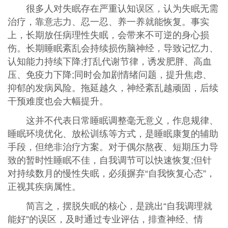
很多人对失眠存在严重认知误区，认为失眠无需
治疗，靠意志力、忍一忍、养一养就能恢复。事实
上，长期放任病理性失眠，会带来不可逆的身心损
伤。长期睡眠紊乱会持续损伤脑神经，导致记忆力、
认知能力持续下降;打乱代谢节律，诱发肥胖、高血
压、免疫力下降;同时会加剧情绪问题，提升焦虑、
抑郁的发病风险。拖延越久，神经紊乱越顽固，后续
干预难度也会大幅提升。
这并不代表日常睡眠调整毫无意义，作息规律、
睡眠环境优化、放松训练等方式，是睡眠康复的辅助
手段，但绝非治疗方案。对于偶尔熬夜、短期压力导
致的暂时性睡眠不佳，自我调节可以快速恢复;但针
对持续数月的慢性失眠，必须摒弃“自我恢复心态”，
正视其疾病属性。
简言之，摆脱失眠的核心，是跳出“自我调理就
能好”的误区，及时通过专业评估，排查神经、情