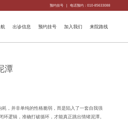
预约挂号
|
电话预约：010-85633088
导航
出诊信息
预约挂号
加入我们
来院路线
泥潭
内耗，并非单纯的性格脆弱，而是陷入了一套自我强
闭环逻辑，准确打破循环，才能真正跳出情绪泥潭。