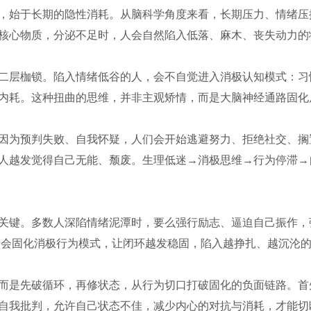
，始于长期的隐性消耗。从脑科学角度来看，长期压力、情绪压
核心物质，分泌不足时，人会自然陷入低落、麻木、丧失动力的
二层枷锁。陷入情绪低谷的人，会不自觉进入消极认知模式：习
内耗。这种扭曲的思维，并非主观矫情，而是大脑神经通路固化
因为预判失败、自我怀疑，人们会开始逃避努力、拒绝社交、搁
人越发觉得自己无能、颓废。生理低迷→消极思维→行为停滞→
关键。多数人深陷情绪泥潭时，要么强行励志、逼迫自己振作，
者会固化消极行为模式，让闭环越发稳固，陷入越挣扎、越沉沦
而是先破循环，再修状态，从行为切口打破固化的负面链路。首
自我批判，允许自己状态不佳，减少内心的对抗与消耗，才能切