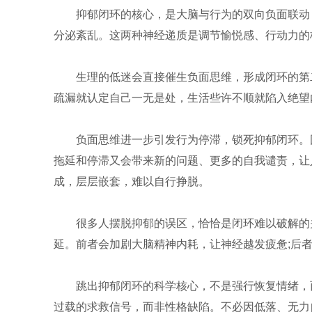
抑郁闭环的核心，是大脑与行为的双向负面联动
分泌紊乱。这两种神经递质是调节愉悦感、行动力的
生理的低迷会直接催生负面思维，形成闭环的第
疏漏就认定自己一无是处，生活些许不顺就陷入绝望
负面思维进一步引发行为停滞，锁死抑郁闭环。
拖延和停滞又会带来新的问题、更多的自我谴责，让
成，层层嵌套，难以自行挣脱。
很多人摆脱抑郁的误区，恰恰是闭环难以破解的
延。前者会加剧大脑精神内耗，让神经越发疲惫;后
跳出抑郁闭环的科学核心，不是强行恢复情绪，
过载的求救信号，而非性格缺陷。不必因低落、无力