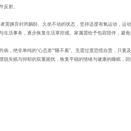
件反射。
患者需摒弃封闭躺卧、久坐不动的状态，坚持适度有氧运动，运
与生活事务，逐步恢复生活掌控感。家属需给予包容陪伴，避免
共病，绝非单纯的“心态差”“睡不着”。无需过度恐慌自责，只要
摆脱失眠与抑郁的双重困扰，恢复平稳的情绪与健康的睡眠，回