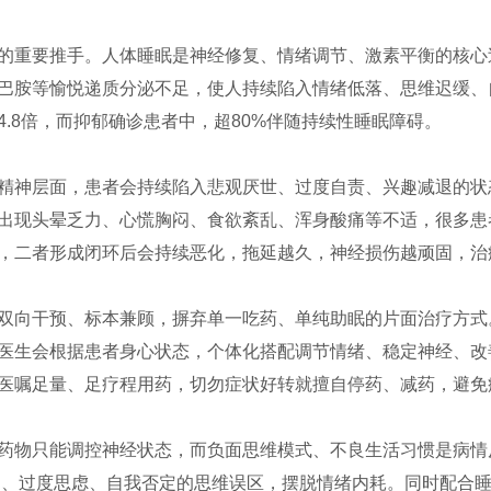
的重要推手。人体睡眠是神经修复、情绪调节、激素平衡的核心
巴胺等愉悦递质分泌不足，使人持续陷入情绪低落、思维迟缓、
.8倍，而抑郁确诊患者中，超80%伴随持续性睡眠障碍。
精神层面，患者会持续陷入悲观厌世、过度自责、兴趣减退的状
出现头晕乏力、心慌胸闷、食欲紊乱、浑身酸痛等不适，很多患
，二者形成闭环后会持续恶化，拖延越久，神经损伤越顽固，治
双向干预、标本兼顾，摒弃单一吃药、单纯助眠的片面治疗方式
医生会根据患者身心状态，个体化搭配调节情绪、稳定神经、改
医嘱足量、足疗程用药，切勿症状好转就擅自停药、减药，避免
药物只能调控神经状态，而负面思维模式、不良生活习惯是病情
知、过度思虑、自我否定的思维误区，摆脱情绪内耗。同时配合