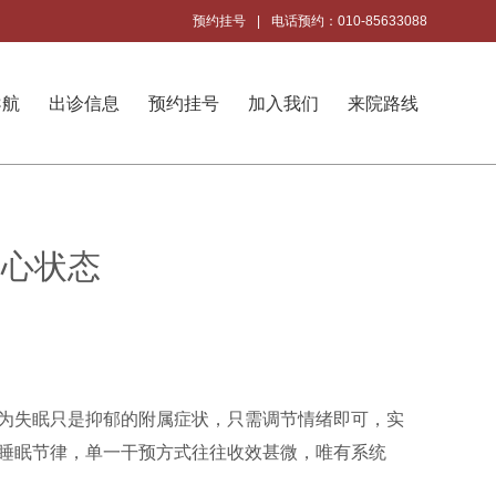
预约挂号
|
电话预约：010-85633088
导航
出诊信息
预约挂号
加入我们
来院路线
身心状态
为失眠只是抑郁的附属症状，只需调节情绪即可，实
睡眠节律，单一干预方式往往收效甚微，唯有系统