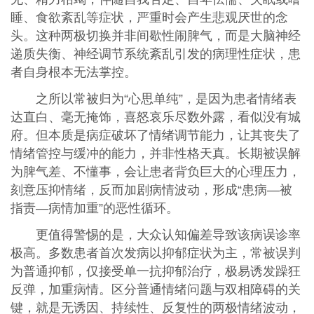
睡、食欲紊乱等症状，严重时会产生悲观厌世的念
头。这种两极切换并非间歇性闹脾气，而是大脑神经
递质失衡、神经调节系统紊乱引发的病理性症状，患
者自身根本无法掌控。
之所以常被归为“心思单纯”，是因为患者情绪表
达直白、毫无掩饰，喜怒哀乐尽数外露，看似没有城
府。但本质是病症破坏了情绪调节能力，让其丧失了
情绪管控与缓冲的能力，并非性格天真。长期被误解
为脾气差、不懂事，会让患者背负巨大的心理压力，
刻意压抑情绪，反而加剧病情波动，形成“患病—被
指责—病情加重”的恶性循环。
更值得警惕的是，大众认知偏差导致该病误诊率
极高。多数患者首次发病以抑郁症状为主，常被误判
为普通抑郁，仅接受单一抗抑郁治疗，极易诱发躁狂
反弹，加重病情。区分普通情绪问题与双相障碍的关
键，就是无诱因、持续性、反复性的两极情绪波动，