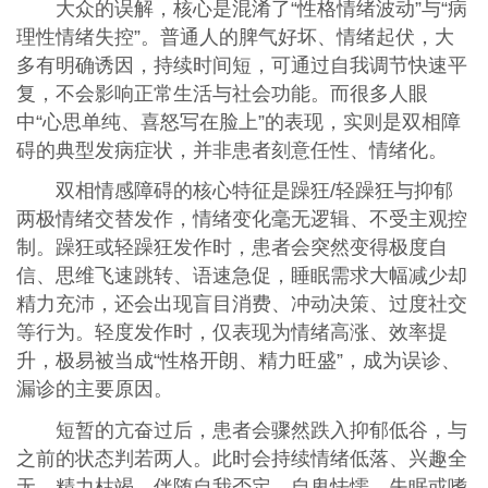
大众的误解，核心是混淆了“性格情绪波动”与“病
理性情绪失控”。普通人的脾气好坏、情绪起伏，大
多有明确诱因，持续时间短，可通过自我调节快速平
复，不会影响正常生活与社会功能。而很多人眼
中“心思单纯、喜怒写在脸上”的表现，实则是双相障
碍的典型发病症状，并非患者刻意任性、情绪化。
双相情感障碍的核心特征是躁狂/轻躁狂与抑郁
两极情绪交替发作，情绪变化毫无逻辑、不受主观控
制。躁狂或轻躁狂发作时，患者会突然变得极度自
信、思维飞速跳转、语速急促，睡眠需求大幅减少却
精力充沛，还会出现盲目消费、冲动决策、过度社交
等行为。轻度发作时，仅表现为情绪高涨、效率提
升，极易被当成“性格开朗、精力旺盛”，成为误诊、
漏诊的主要原因。
短暂的亢奋过后，患者会骤然跌入抑郁低谷，与
之前的状态判若两人。此时会持续情绪低落、兴趣全
无、精力枯竭，伴随自我否定、自卑怯懦、失眠或嗜