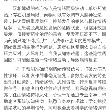
双相障碍的核心特点是情绪两极波动，单纯药物
治疗存在明显局限。药物可以有效调节大脑神经递
质，快速缓解重度躁狂、抑郁发作的躯体与极端情绪
症状，让患者脱离急性发病的危险状态。但临床数据
显示，仅接受药物治疗的患者，复发率居高不下。因
为药物只能“压制症状”，无法修正患者的思维模式、
情绪反应和生活行为问题。患者在恢复期依旧会面临
压力应对、人际相处、自我认知等难题，这些隐性诱
因随时可能触发新一轮情绪波动，导致病情反复。
心理干预能准确识别情绪预警信号，打破发病恶
性循环。双相发作并非毫无征兆，多数患者发病前会
出现睡眠紊乱、情绪躁动、思维偏激、行为反常等细
微信号。但患者自身往往难以察觉，容易忽视前期征
兆，任由情绪持续恶化。心理干预通过专业引导，帮
助患者系统认知疾病，熟悉自身发作规律，学会捕捉
情绪波动的早期信号。同时教会患者科学的情绪调节