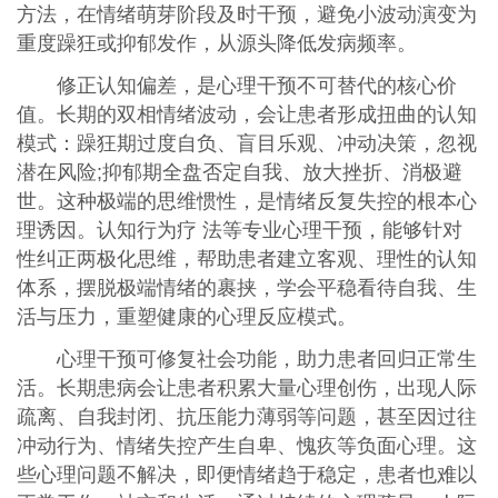
方法，在情绪萌芽阶段及时干预，避免小波动演变为
重度躁狂或抑郁发作，从源头降低发病频率。
修正认知偏差，是心理干预不可替代的核心价
值。长期的双相情绪波动，会让患者形成扭曲的认知
模式：躁狂期过度自负、盲目乐观、冲动决策，忽视
潜在风险;抑郁期全盘否定自我、放大挫折、消极避
世。这种极端的思维惯性，是情绪反复失控的根本心
理诱因。认知行为疗 法等专业心理干预，能够针对
性纠正两极化思维，帮助患者建立客观、理性的认知
体系，摆脱极端情绪的裹挟，学会平稳看待自我、生
活与压力，重塑健康的心理反应模式。
心理干预可修复社会功能，助力患者回归正常生
活。长期患病会让患者积累大量心理创伤，出现人际
疏离、自我封闭、抗压能力薄弱等问题，甚至因过往
冲动行为、情绪失控产生自卑、愧疚等负面心理。这
些心理问题不解决，即便情绪趋于稳定，患者也难以