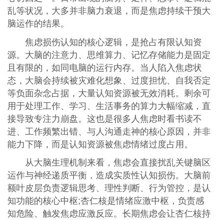
乱等状况，大多并非脑力衰退，而是焦虑持续干预大
脑运作的结果。
焦虑损伤认知的核心逻辑，是抢占有限认知资
源。大脑的注意力、思维算力、记忆存储能力是固定
且有限的，如同电脑的运行内存。当人陷入焦虑状
态，大脑会持续被灾难化想象、过度担忧、自我否定
等负面杂念占据，大量认知资源被无效消耗。剩余可
用于处理工作、学习、生活事务的算力大幅缩减，直
接导致专注力崩盘。这也是很多人焦虑时看书读不
进、工作频繁出错、与人沟通走神的核心原因，并非
能力下降，而是认知资源被焦虑情绪过度占用。
从大脑生理机制来看，焦虑会直接扰乱关键脑区
运作与神经递质平衡，造成实质性认知损伤。大脑前
额叶皮层负责逻辑思考、理性判断、行为管控，是认
知功能的核心中枢;杏仁核是情绪应激中枢，负责感
知危险、触发焦虑应激反应。长期焦虑会让杏仁核持