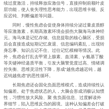
续过度激活，持续释放应激信号，直接抑制前额叶皮
层功能，使人丧失理性思考能力，出现思维卡顿、反
应迟钝、判断偏差等问题。
同时，慢性焦虑会促使身体持续分泌过量皮质醇
等应激激素，长期高激素环境会损伤大脑海马体神经
元。海马体是记忆存储、信息提取的核心脑区，受损
后会直接造成短期记忆衰退、信息编码紊乱，出现转
身忘事、知识点记不住、过往记忆模糊等情况。此
外，焦虑会打乱去甲肾上腺素、血清素、γ-氨基丁酸
等关键神经递质平衡，引发大脑警觉度过高、情绪调
控失衡、思维灵活性下降，形成“越焦虑越迟钝，越
迟钝越焦虑”的恶性循环。
长期焦虑还会固化负面思维模式，造成持续性认
知偏差。处于焦虑状态的人，大脑会形成消极认知惯
性，习惯性放大风险、聚 焦负面信息、过度解读外
界细节，陷入思维反刍的困境。这种认知偏差会打破