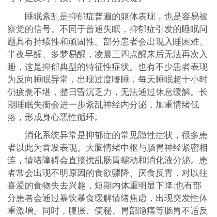
睡眠紊乱是抑郁症普遍的躯体表现，也是容易被
察觉的信号。不同于普通失眠，抑郁症引发的睡眠问
题具有持续性和顽固性。部分患者会出现入睡困难、
半夜早醒、多梦易醒，凌晨三四点醒来后无法再次入
睡，这是抑郁典型的特征性症状。也有不少患者表现
为反向睡眠异常，出现过度嗜睡，每天睡眠超十小时
仍疲惫不堪，整日昏沉乏力，无法通过休息缓解。长
期睡眠失衡会进一步紊乱神经内分泌，加重情绪低
落，形成身心恶性循环。
消化系统异常是抑郁症的常见隐性症状，很多患
者以此为首发表现。大脑情绪中枢与肠胃神经紧密相
连，情绪障碍会直接扰乱肠胃蠕动和消化液分泌。患
者常会出现不明原因的食欲骤降、厌食反胃，对以往
喜爱的食物失去兴趣，短期内体重明显下降;也有部
分患者会通过暴饮暴食缓解情绪焦虑，出现突发性体
重激增。同时，腹胀、便秘、胃部隐痛等肠胃不适反