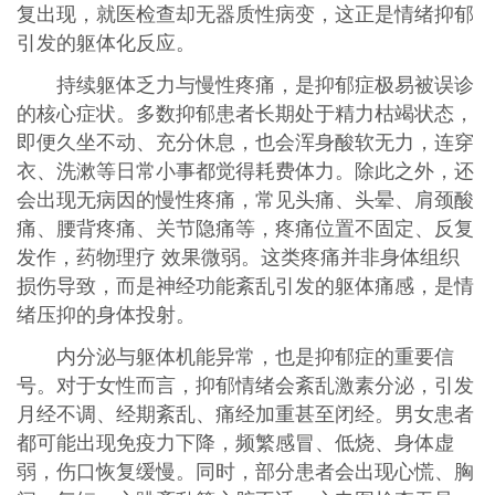
复出现，就医检查却无器质性病变，这正是情绪抑郁
引发的躯体化反应。
持续躯体乏力与慢性疼痛，是抑郁症极易被误诊
的核心症状。多数抑郁患者长期处于精力枯竭状态，
即便久坐不动、充分休息，也会浑身酸软无力，连穿
衣、洗漱等日常小事都觉得耗费体力。除此之外，还
会出现无病因的慢性疼痛，常见头痛、头晕、肩颈酸
痛、腰背疼痛、关节隐痛等，疼痛位置不固定、反复
发作，药物理疗 效果微弱。这类疼痛并非身体组织
损伤导致，而是神经功能紊乱引发的躯体痛感，是情
绪压抑的身体投射。
内分泌与躯体机能异常，也是抑郁症的重要信
号。对于女性而言，抑郁情绪会紊乱激素分泌，引发
月经不调、经期紊乱、痛经加重甚至闭经。男女患者
都可能出现免疫力下降，频繁感冒、低烧、身体虚
弱，伤口恢复缓慢。同时，部分患者会出现心慌、胸