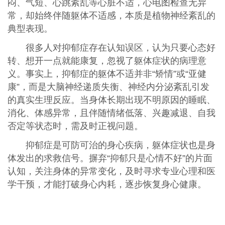
闷、气短、心跳紊乱等心脏不适，心电图检查无异
常，却始终伴随躯体不适感，本质是植物神经紊乱的
典型表现。
很多人对抑郁症存在认知误区，认为只要心态好
转、想开一点就能康复，忽视了躯体症状的病理意
义。事实上，抑郁症的躯体不适并非“矫情”或“亚健
康”，而是大脑神经递质失衡、神经内分泌紊乱引发
的真实生理反应。当身体长期出现不明原因的睡眠、
消化、体感异常，且伴随情绪低落、兴趣减退、自我
否定等状态时，需及时正视问题。
抑郁症是可防可治的身心疾病，躯体症状也是身
体发出的求救信号。摒弃“抑郁只是心情不好”的片面
认知，关注身体的异常变化，及时寻求专业心理和医
学干预，才能打破身心内耗，逐步恢复身心健康。