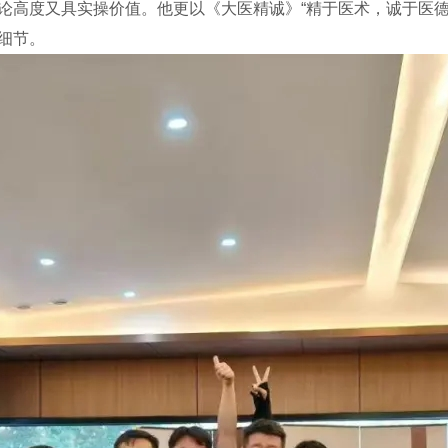
高度又具实操价值。他更以《大医精诚》“精于医术，诚于医德”
细节。