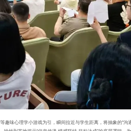
人”等趣味心理学小游戏为引，瞬间拉近与学生距离，将抽象的“沟