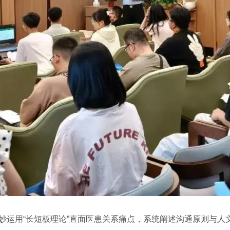
妙运用“长短板理论”直面医患关系痛点，系统阐述沟通原则与人