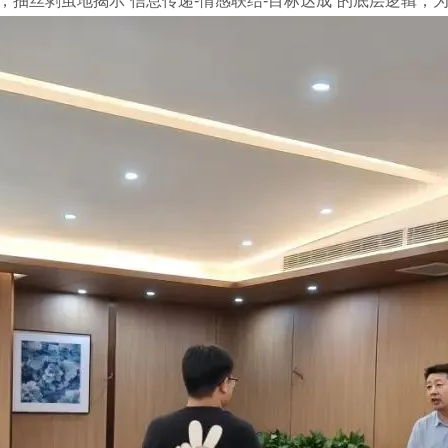
抽丝剥茧地揭示“信息传递-情感联结-目标达成”的底层逻辑，